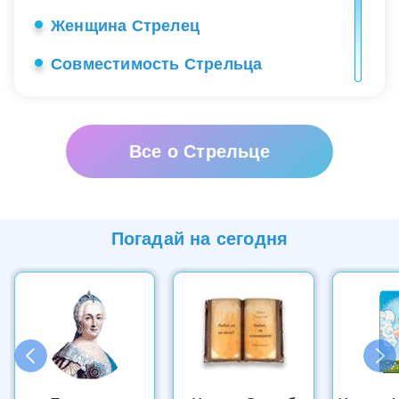
Женщина Стрелец
Совместимость Стрельца
Ребенок Стрелец
Секреты общения с Стрельцом
Все о Стрельце
Работа Стрельца
Любовь Стрельца
Погадай на
сегодня
Знаменитые Стрельцы
Счастливые камни Стрельца
Здоровье Стрельца
Созвездие Стрельца