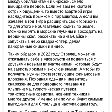
между бриллиантами и бирюзой, смело
выбирайте первое. Если же вам не хватает
острых ощущений, то вместо азартной игры
насладитесь прыжком с парашютом. А если вы
желаете в год Тигра расширить свои горизонты,
то для этого не обязательно ходить по земле.
Можно нырять в морские глубины и восходить на
вершины скал, рассекать на аква-байке и
запускать в небо квадракоптер, делая
панорамные снимки и видео.
Таким образом в 2022 году Стрелец может не
отказывать себе в удовольствии поделиться с
друзьями новыми впечатлениями, которые будут
на зависть яркими и эксклюзивными. А чтобы их
получить, нужны соответствующие финансовые
вложения. Походная одежда и инвентарь,
снаряжение для подводного плавания и
альпинизма, туристическая путёвки,
транспортные средства, новинки техники и
многое другое. Именно эти покупки будут самыми
выгодными для Стрельца в наступающем году.
Если же Стрелец собирается в год Тигра заняться