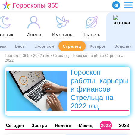
Гороскопы 365
онник
Имена
Именины
Планеты
ева
Весы
Скорпион
Стрелец
Козерог
Водолей
Гороскоп 365
›
2022 год
›
Стрелец
›
Гороскоп работы Стрельца
2022
Гороскоп
работы, карьеры
и финансов
Стрельца на
2022 год
Сегодня
Завтра
Неделя
Месяц
2022
2023