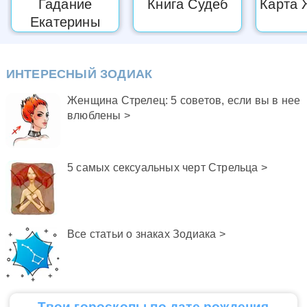
Гадание
Книга Судеб
Карта 
Астрология Стрельца
Екатерины
Подарки для Стрельца
Стрелец и Китайский гороскоп
ИНТЕРЕСНЫЙ ЗОДИАК
Стрелец в 2022 году
Женщина Стрелец: 5 советов, если вы в нее
влюблены >
5 самых сексуальных черт Стрельца >
Все статьи о знаках Зодиака >
Твои гороскопы по дате рождения