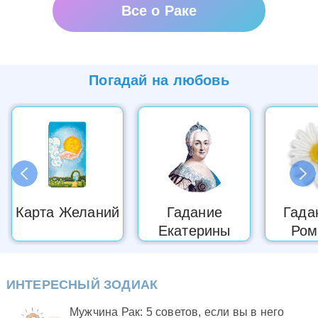
Секреты общения с Раком
Все о Раке
Работа Рака
Любовь Рака
Погадай на
любовь
Знаменитые Раки
Счастливые камни Рака
Здоровье Рака
Созвездие Рака
Карта Желаний
Гадание
Гада
Астрология Рака
Екатерины
Ром
Подарки для Рака
Рак и Китайский гороскоп
ИНТЕРЕСНЫЙ ЗОДИАК
Рак в 2022 году
Мужчина Рак: 5 советов, если вы в него