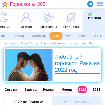
Гороскопы 365
онник
Имена
Именины
Планеты
Овен
Телец
Близнецы
Рак
Лев
Дева
Весы
Гороскоп 365
›
2022 год
›
Рак
›
Любовный гороскоп Рака 2022
Любовный
гороскоп Рака на
2022 год
Сегодня
Завтра
Неделя
Месяц
2022
2023
2022 по Зодиаку
2022 Китайский