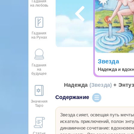
Гадания
на любовь
Гадания
на Рунах
Звезда
Гадания
Надежда и вдох
на
будущее
Надежда
(Звезда)
+ Энту
Содержание
Значения
Таро
Звезда сияет, освещая путь мечт
искатель приключений, полон энт
динамичное сочетание: вдохновен
Статьи