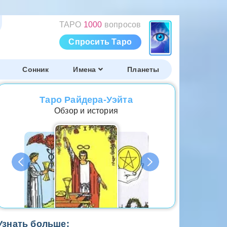
ТАРО
1000
вопросов
Спросить Таро
Сонник
Имена
Планеты
Таро Райдера-Уэйта
Обзор и история
Узнать больше: