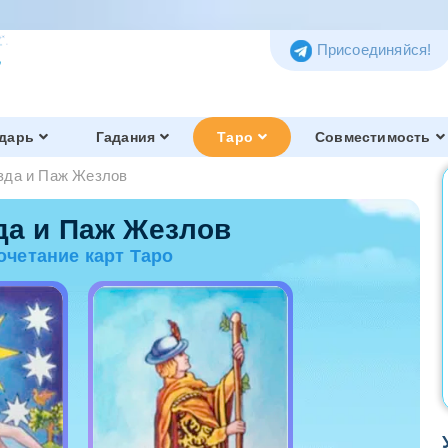
Присоединяйся!
дарь
Гадания
Таро
Совместимость
зда и Паж Жезлов
Таро Тота
Обзор и история
да и Паж Жезлов
очетание карт Таро