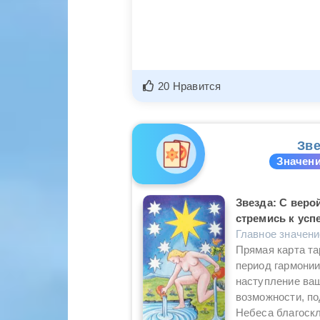
20 Нравится
Зве
Значени
Звезда: С веро
стремись к успе
Главное значен
Прямая карта та
период гармонии
наступление ваш
возможности, п
Небеса благоскл