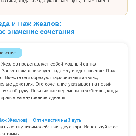
актики, когда звезда указывает путь, а паж смело
зда и Паж Жезлов:
е значение сочетания
новение
ж Жезлов представляет собой мощный сигнал
. Звезда символизирует надежду и вдохновение, Паж
о. Вместе они образуют гармоничный альянс,
лые действия. Это сочетание указывает на новый
т рука об руку. Позитивные перемены неизбежны, когда
пираясь на внутренние идеалы.
(Паж Жезлов) = Оптимистичный путь
ить логику взаимодействия двух карт. Используйте ее
ые темы.