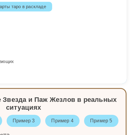
арты таро в раскладе
жающих
 Звезда и Паж Жезлов в реальных
ситуациях
Пример 3
Пример 4
Пример 5
екта