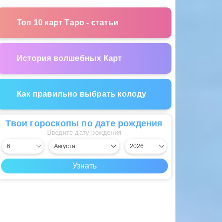
Топ 10 карт Таро - статьи
История волшебных Карт
Как правильно выбрать колоду
Твои гороскопы по дате рождения
Введите дату рождения