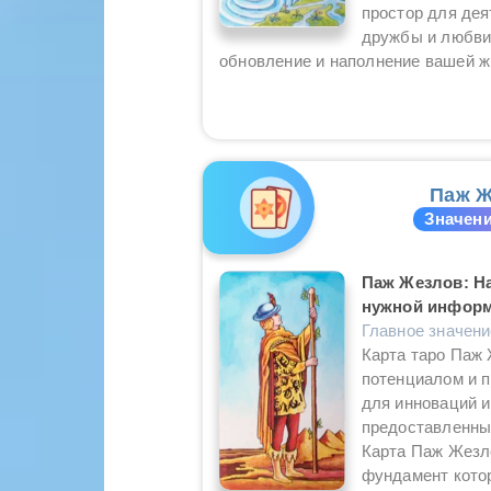
простор для дея
дружбы и любви!
обновление и наполнение вашей ж
Паж Ж
Значени
Паж Жезлов: Н
нужной информ
Главное значен
Карта таро Паж
потенциалом и п
для инноваций и
предоставленны
Карта Паж Жезло
фундамент котор