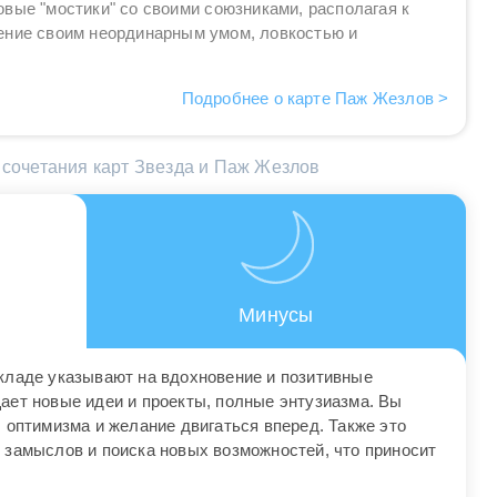
вые "мостики" со своими союзниками, располагая к
ение своим неординарным умом, ловкостью и
Подробнее о карте Паж Жезлов >
сочетания карт Звезда и Паж Жезлов
Минусы
кладе указывают на вдохновение и позитивные
ает новые идеи и проекты, полные энтузиазма. Вы
 оптимизма и желание двигаться вперед. Также это
 замыслов и поиска новых возможностей, что приносит