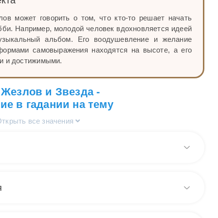
ов может говорить о том, что кто-то решает начать
бби. Например, молодой человек вдохновляется идеей
музыкальный альбом. Его воодушевление и желание
формами самовыражения находятся на высоте, а его
и и достижимыми.
Жезлов и Звезда -
ие в гадании на тему
Открыть все значения
арт Таро Звезда и Паж Жезлов в общем раскладе
т надежду и вдохновение, которые приводят к новым
я
Звезда вселяет оптимизм и уверенность в собственных
 как Паж Жезлов указывает на энтузиазм и готовность
 и Паж Жезлов появляются вместе в раскладе на