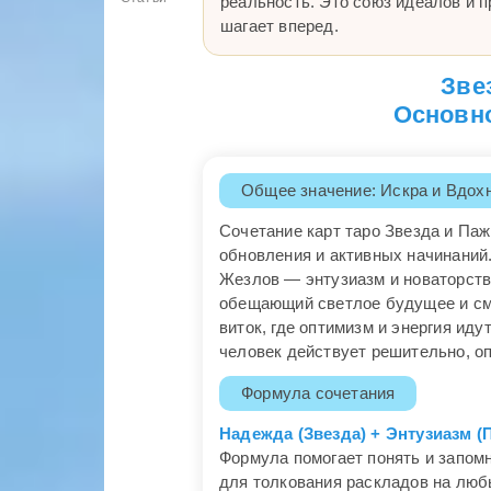
реальность. Это союз идеалов и пр
шагает вперед.
Зве
Основно
Общее значение: Искра и Вдох
Сочетание карт таро Звезда и Па
обновления и активных начинаний
Жезлов — энтузиазм и новаторств
обещающий светлое будущее и сме
виток, где оптимизм и энергия иду
человек действует решительно, о
Формула сочетания
Надежда (Звезда) + Энтузиазм 
Формула помогает понять и запомн
для толкования раскладов на люб