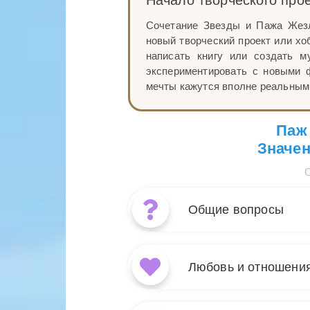
Сочетание Звезды и Пажа Жезл
новый творческий проект или хо
написать книгу или создать 
экспериментировать с новыми 
мечты кажутся вполне реальным
Паж 
Значен
Общие вопросы
Сочетание к
символизируе
Любовь и отношени
начинаниям. 
силах, тогда
Когда Звезда