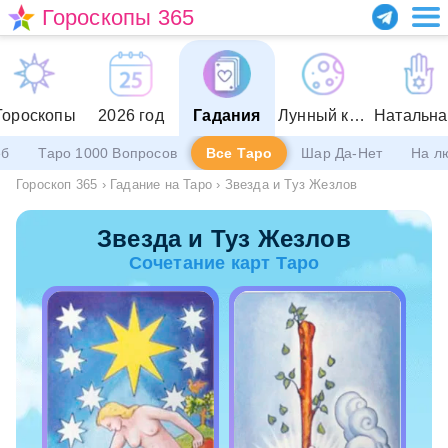
Гороскопы 365
Гороскопы
2026 год
Гадания
Лунный календарь
еб
Таро 1000 Вопросов
Все Таро
Шар Да-Нет
На л
Гороскоп 365
›
Гадание на Таро
›
Звезда и Туз Жезлов
Звезда и Туз Жезлов
Сочетание карт Таро