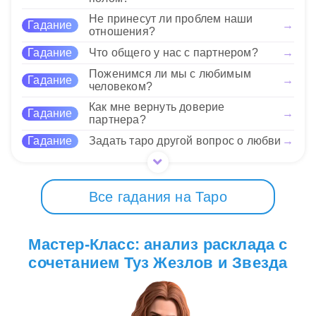
Эти карты призывают быть смелыми и
Не принесут ли проблем наши
Гадание
→
инициативными, указывая на то, что настало
33 Нравится
отношения?
время проявить свою креативность и открыть
Гадание
Что общего у нас с партнером?
→
новые горизонты в жизни.
Поженимся ли мы с любимым
Гадание
→
человеком?
33 Нравится
Как мне вернуть доверие
Гадание
→
партнера?
Гадание
Задать таро другой вопрос о любви
→
Все гадания на Таро
Мастер-Класс: анализ расклада с
сочетанием Туз Жезлов и Звезда