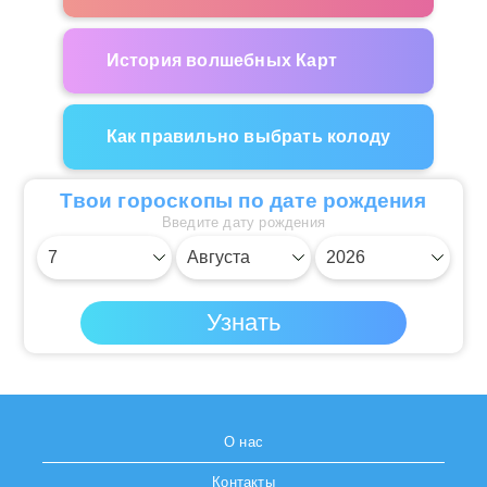
История волшебных Карт
Как правильно выбрать колоду
Твои гороскопы по дате рождения
Введите дату рождения
О нас
Контакты