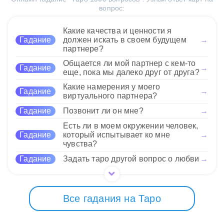
открывая новые горизонты.
вопрос:
интуиции. Звезда
Это значит, что все ваши усилия будут
вдохновляет вас следовать
18 Нравится
вознаграждены. Результат станет не просто
своим желаниям, а Мир
Какие качества и ценности я
окончанием, а новым началом с множеством
подтверждает успех в ваших
Гадание
должен искать в своем будущем
→
возможностей.
партнере?
стремлениях. Не бойтесь
открывать новые горизонты! Эта пара карт может
Общается ли мой партнер с кем-то
Гадание
→
указать на возможность перемен в карьере или
18 Нравится
еще, пока мы далеко друг от друга?
личной жизни, когда ваша настойчивость
Какие намерения у моего
приведет к исполнению желаемого.
Гадание
→
виртуального партнера?
Гадание
Позвонит ли он мне?
→
18 Нравится
Есть ли в моем окружении человек,
Гадание
который испытывает ко мне
→
чувства?
Гадание
Задать таро другой вопрос о любви
→
Все гадания на Таро