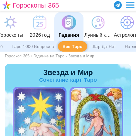
Гороскопы 365
Гороскопы
2026 год
Гадания
Лунный календарь
Астролог
еб
Таро 1000 Вопросов
Все Таро
Шар Да-Нет
На л
Гороскоп 365
›
Гадание на Таро
›
Звезда и Мир
Звезда и Мир
Сочетание карт Таро