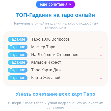
еще сочетания
ТОП-Гадания на таро онлайн
Популярные онлайн-гадания на таро с подробным
толкованием
Гадание
Таро 1000 Вопросов
→
Гадание
Мастер Таро
→
Гадание
На Любовь и Отношения
→
Гадание
Кельтский крест
→
Гадание
Таро Карта Дня
→
Гадание
Карта Желаний
→
Узнать сочетание всех карт Таро
Выбери 2 карты таро и узнай подробно, что означает их
сочетание