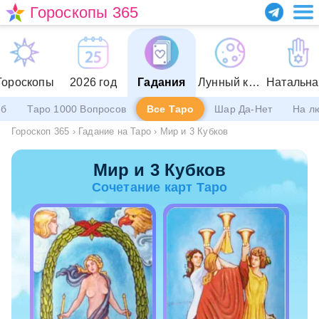
Гороскопы 365
Гороскопы
2026 год
Гадания
Лунный календарь
еб
Таро 1000 Вопросов
Все Таро
Шар Да-Нет
На л
Гороскоп 365
›
Гадание на Таро
›
Мир и 3 Кубков
Мир и 3 Кубков
Сочетание карт Таро