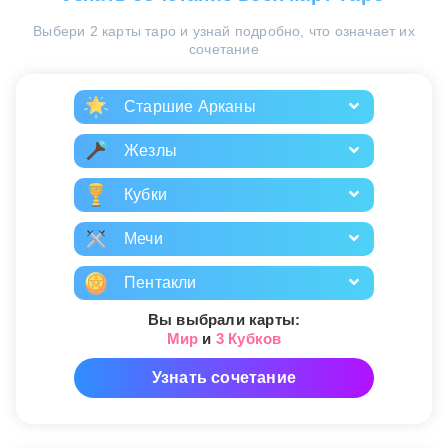
Выбери 2 карты таро и узнай подробно, что означает их
сочетание
Старшие Арканы
Жезлы
Кубки
Мечи
Пентакли
Вы выбрали карты:
Мир
и
3 Кубков
Узнать сочетание