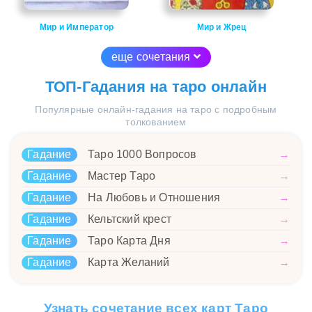
Мир и Император
Мир и Жрец
еще сочетания
ТОП-Гадания на таро онлайн
Популярные онлайн-гадания на таро с подробным
толкованием
Гадание
Таро 1000 Вопросов
→
Гадание
Мастер Таро
→
Гадание
На Любовь и Отношения
→
Гадание
Кельтский крест
→
Гадание
Таро Карта Дня
→
Гадание
Карта Желаний
→
Узнать сочетание всех карт Таро