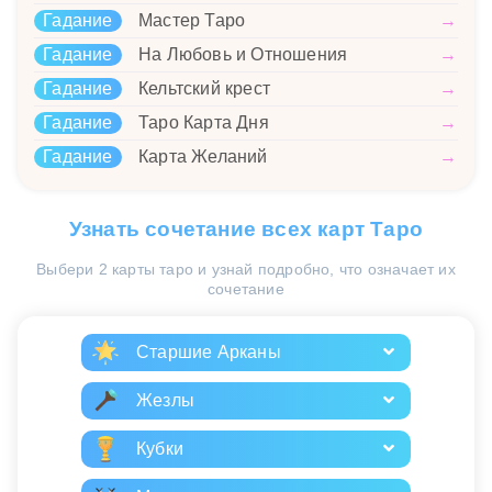
Гадание
Мастер Таро
→
Гадание
На Любовь и Отношения
→
Гадание
Кельтский крест
→
Гадание
Таро Карта Дня
→
Гадание
Карта Желаний
→
Узнать сочетание всех карт Таро
Выбери 2 карты таро и узнай подробно, что означает их
сочетание
Старшие Арканы
Жезлы
Кубки