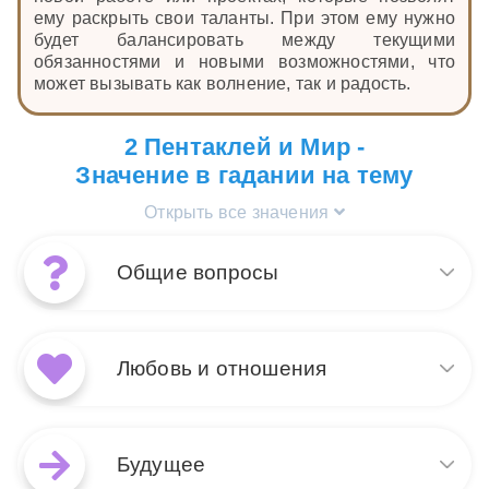
ему раскрыть свои таланты. При этом ему нужно
будет балансировать между текущими
обязанностями и новыми возможностями, что
может вызывать как волнение, так и радость.
2 Пентаклей и Мир -
Значение в гадании на тему
Открыть все значения
Общие вопросы
Сочетание карт Мир и 2
Пентаклей в общих вопросах
Любовь и отношения
символизирует гармоничное
завершение одного этапа и
легкость перехода к новому.
В любовных раскладах Мир и
Мир указывает на
2 Пентаклей обещают
Будущее
глобальные изменения и
гармонию и стабильность в