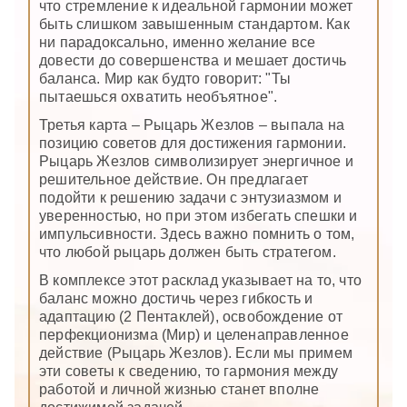
что стремление к идеальной гармонии может
быть слишком завышенным стандартом. Как
ни парадоксально, именно желание все
довести до совершенства и мешает достичь
баланса. Мир как будто говорит: "Ты
пытаешься охватить необъятное".
Третья карта – Рыцарь Жезлов – выпала на
позицию советов для достижения гармонии.
Рыцарь Жезлов символизирует энергичное и
решительное действие. Он предлагает
подойти к решению задачи с энтузиазмом и
уверенностью, но при этом избегать спешки и
импульсивности. Здесь важно помнить о том,
что любой рыцарь должен быть стратегом.
В комплексе этот расклад указывает на то, что
баланс можно достичь через гибкость и
адаптацию (2 Пентаклей), освобождение от
перфекционизма (Мир) и целенаправленное
действие (Рыцарь Жезлов). Если мы примем
эти советы к сведению, то гармония между
работой и личной жизнью станет вполне