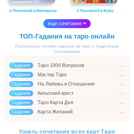
2 Пентаклей и Император
2 Пентаклей и Жрец
еще сочетания
ТОП-Гадания на таро онлайн
Популярные онлайн-гадания на таро с подробным
толкованием
Гадание
Таро 1000 Вопросов
→
Гадание
Мастер Таро
→
Гадание
На Любовь и Отношения
→
Гадание
Кельтский крест
→
Гадание
Таро Карта Дня
→
Гадание
Карта Желаний
→
Узнать сочетание всех карт Таро