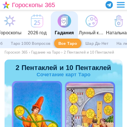
Гороскопы 365
Гороскопы
2026 год
Гадания
Лунный календарь
еб
Таро 1000 Вопросов
Все Таро
Шар Да-Нет
На л
Гороскоп 365
›
Гадание на Таро
›
2 Пентаклей и 10 Пентаклей
2 Пентаклей и 10 Пентаклей
Сочетание карт Таро