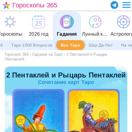
Гороскопы 365
Гороскопы
2026 год
Гадания
Лунный календарь
Астролог
еб
Таро 1000 Вопросов
Все Таро
Шар Да-Нет
На л
Гороскоп 365
›
Гадание на Таро
›
2 Пентаклей и Рыцарь
Пентаклей
2 Пентаклей и Рыцарь Пентаклей
Сочетание карт Таро