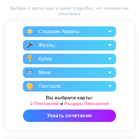
Выбери 2 карты таро и узнай подробно, что означает их
сочетание
Старшие Арканы
Жезлы
Кубки
Мечи
Пентакли
Вы выбрали карты:
2 Пентаклей
и
Рыцарь Пентаклей
Узнать сочетание