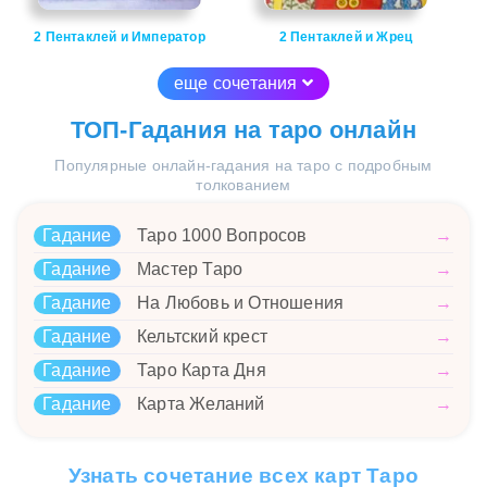
2 Пентаклей и Император
2 Пентаклей и Жрец
еще сочетания
ТОП-Гадания на таро онлайн
Популярные онлайн-гадания на таро с подробным
толкованием
Гадание
Таро 1000 Вопросов
→
Гадание
Мастер Таро
→
Гадание
На Любовь и Отношения
→
Гадание
Кельтский крест
→
Гадание
Таро Карта Дня
→
Гадание
Карта Желаний
→
Узнать сочетание всех карт Таро