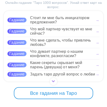
11 Нравится
стремлений. Это сочетание
результат зависит от вашей способности
Онлайн-гадание “Таро 1000 вопросов”. Узнай ответ карт на
предлагает рассмотреть
намекает на успех в случае,
адаптироваться и действовать.
вопрос:
разные варианты действий в
если вы будете готовы упорно трудиться и
текущей ситуации. Эти карты
сохранять баланс между различными аспектами
подчеркивают важность
Стоит ли мне быть инициатором
11 Нравится
Гадание
→
вашей жизни. Вы сможете найти решения и
тщательного планирования и
предложения?
справиться с трудностями, но потребует это
анализа ваших ресурсов.
Что мой партнер чувствует ко мне
времени и усилий.
Гадание
→
Будьте внимательны к деталям и не бойтесь
сейчас?
экспериментировать — это поможет вам достичь
Что мне сделать, чтобы привлечь
желаемых результатов. Ситуации могут
11 Нравится
Гадание
→
любовь?
варьироваться от карьерных вызовов до личных
отношений, где важно уметь балансировать свои
Что думает партнер о нашем
Гадание
→
интересы с потребностями окружающих.
конфликте, разногласии?
Какие секреты скрывает мой
Гадание
→
парень (девушка) от меня?
11 Нравится
Гадание
Задать таро другой вопрос о любви
→
Все гадания на Таро