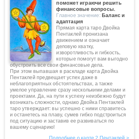
поможет играючи решить
финансовые вопросы.
Главное значение:
Баланс и
адаптация
Прямая карта таро Двойка
Пентаклей пронизана
движением и означает
деловую хватку,
изворотливость и гибкость,
которые помогут вам выгодно
обустроить все свои финансовые дела.
При этом выпавшая в раскладе карта Двойка
Пентаклей предвещает успех даже в
неблагоприятных обстоятельствах, а также
умелое управление сразу несколькими делами и
проектами. Да, на пути к успеху неизбежно будут
возникать сложности, однако Двойка Пентаклей
таро утверждает: вы успешно с ними справитесь
и останетесь на плаву, сумев гибко подстроиться
под ситуацию и заставив ее развиваться по
вашему сценарию!
Подробнее о карте 2 Пентаклей >