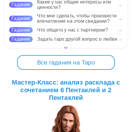
Какие у нас общие интересы или
обязательства. Смотрите на жизнь как на игру с
Гадание
→
ценности?
балансом!
Что мне сделать, чтобы произвести
Гадание
→
впечатление на этом свидании?
12 Нравится
Гадание
Что общего у нас с партнером?
→
Гадание
Задать таро другой вопрос о любви
→
Все гадания на Таро
Мастер-Класс: анализ расклада с
сочетанием 6 Пентаклей и 2
Пентаклей