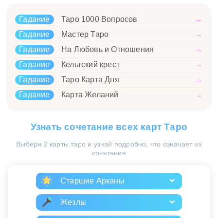
Гадание
Таро 1000 Вопросов
→
Гадание
Мастер Таро
→
Гадание
На Любовь и Отношения
→
Гадание
Кельтский крест
→
Гадание
Таро Карта Дня
→
Гадание
Карта Желаний
→
Узнать сочетание всех карт Таро
Выбери 2 карты таро и узнай подробно, что означает их
сочетание
Старшие Арканы
Жезлы