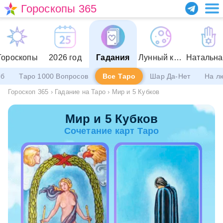
Гороскопы 365
Гороскопы
2026 год
Гадания
Лунный календарь
еб
Таро 1000 Вопросов
Все Таро
Шар Да-Нет
На л
Гороскоп 365
›
Гадание на Таро
›
Мир и 5 Кубков
Мир и 5 Кубков
Сочетание карт Таро