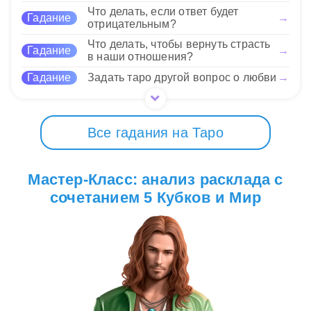
говорить о ситуациях потери в личных
Что делать, если ответ будет
Гадание
→
отношениях, профессиональных неудачах или
отрицательным?
внутренней борьбе за эмоциональное
Что делать, чтобы вернуть страсть
равновесие.
Гадание
→
в наши отношения?
Гадание
Задать таро другой вопрос о любви
→
Нравится
Все гадания на Таро
Мастер-Класс: анализ расклада с
сочетанием 5 Кубков и Мир