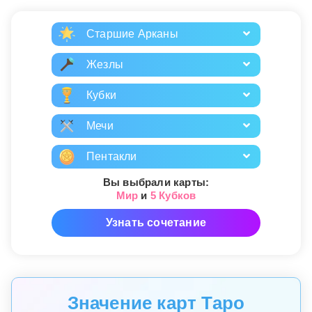
Старшие Арканы
Жезлы
Кубки
Мечи
Пентакли
Вы выбрали карты:
Мир
и
5 Кубков
Узнать сочетание
Значение карт Таро