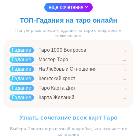
еще сочетания
ТОП-Гадания на таро онлайн
Популярные онлайн-гадания на таро с подробным
толкованием
Гадание
Таро 1000 Вопросов
→
Гадание
Мастер Таро
→
Гадание
На Любовь и Отношения
→
Гадание
Кельтский крест
→
Гадание
Таро Карта Дня
→
Гадание
Карта Желаний
→
Узнать сочетание всех карт Таро
Выбери 2 карты таро и узнай подробно, что означает их
сочетание