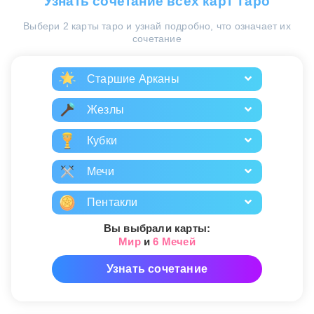
Узнать сочетание всех карт Таро
Выбери 2 карты таро и узнай подробно, что означает их
сочетание
Старшие Арканы
Жезлы
Кубки
Мечи
Пентакли
Вы выбрали карты:
Мир
и
6 Мечей
Узнать сочетание