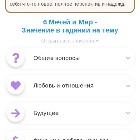
себя что-то новое, полное перспектив и надежд.
6 Мечей и Мир -
Значение в гадании на тему
Открыть все значения
Общие вопросы
Сочетание карт Таро Мир и 6
Мечей в общих вопросах
Любовь и отношения
символизирует завершение
важного этапа и переход к
новому, более гармоничному
Когда карты Таро Мир и 6
периоду. Эти карты говорят о
Мечей появляются в
Будущее
внутреннем росте и
раскладе на любовь и
способности находить баланс
отношения, это
даже в трудных ситуациях. Мир — это карта
свидетельствует о том, что
В контексте будущего
полного завершения, удовлетворения и
пара готова перейти на
сочетание карт Таро Мир и 6
целостности, тогда как 6 Мечей указывает на