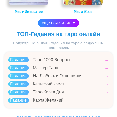
Мир и Император
Мир и Жрец
еще сочетания
ТОП-Гадания на таро онлайн
Популярные онлайн-гадания на таро с подробным
толкованием
Гадание
Таро 1000 Вопросов
→
Гадание
Мастер Таро
→
Гадание
На Любовь и Отношения
→
Гадание
Кельтский крест
→
Гадание
Таро Карта Дня
→
Гадание
Карта Желаний
→