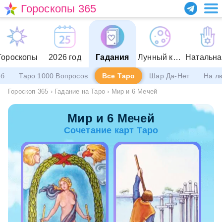
Гороскопы 365
Гороскопы
2026 год
Гадания
Лунный календарь
еб
Таро 1000 Вопросов
Все Таро
Шар Да-Нет
На л
Гороскоп 365
›
Гадание на Таро
›
Мир и 6 Мечей
Мир и 6 Мечей
Сочетание карт Таро