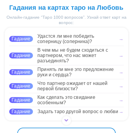
34 Нравится
изменения. Вы сможете
ответ может быть больше "да с оговорками",
Сочетание Звезды и 5
Гадания на картах таро на Любовь
найти новые возможности, но
поскольку вам нужно будет проявить упорство
Жезлов в качестве совета
столкнетесь с конкуренцией и
для достижения желаемого результата.
Онлайн-гадание “Таро 1000 вопросов”. Узнай ответ карт на
подсказывает важность
вызовами. Звезда обещает
вопрос:
нахождения баланса между
успех при условии, что вы не побоитесь
надеждой и действием.
34 Нравится
использовать свои таланты в борьбе за свои
Следует не только мечтать о
Удастся ли мне победить
Гадание
→
желания. Ваша способность сохранять оптимизм
будущем, но и быть готовым к
соперницу (соперника)?
поможет вам достичь результатов в сложных
борьбе за свои цели.
В чем мы не будем сходиться с
обстоятельствах.
Используйте свою внутреннюю силу и веру в
Гадание
партнером, что нас может
→
себя для преодоления сложностей, ведь именно
разъединять?
они делают путь к успеху более ценным.
34 Нравится
Принять ли мне это предложение
Гадание
→
руки и сердца?
34 Нравится
Что партнер ожидает от нашей
Гадание
→
первой близости?
Как сделать это свидание
Гадание
→
особенным?
Гадание
Задать таро другой вопрос о любви
→