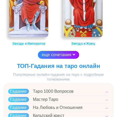
Звезда и Император
Звезда и Жрец
еще сочетания
ТОП-Гадания на таро онлайн
Популярные онлайн-гадания на таро с подробным
толкованием
Гадание
Таро 1000 Вопросов
→
Гадание
Мастер Таро
→
Гадание
На Любовь и Отношения
→
Гадание
Кельтский крест
→