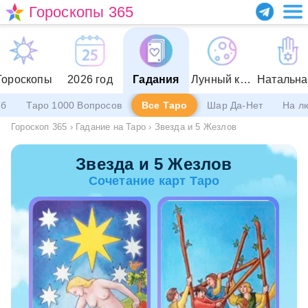
Гороскопы 365
Гороскопы
2026 год
Гадания
Лунный календарь
еб
Таро 1000 Вопросов
Все Таро
Шар Да-Нет
На л
Гороскоп 365
›
Гадание на Таро
›
Звезда и 5 Жезлов
Звезда и 5 Жезлов
Сочетание карт Таро