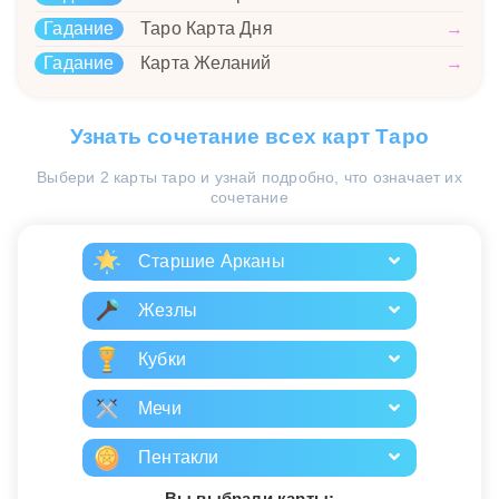
Гадание
Таро Карта Дня
→
Гадание
Карта Желаний
→
Узнать сочетание всех карт Таро
Выбери 2 карты таро и узнай подробно, что означает их
сочетание
Старшие Арканы
Жезлы
Кубки
Мечи
Пентакли
Вы выбрали карты: