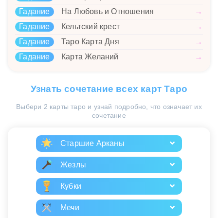
Гадание
На Любовь и Отношения
→
Гадание
Кельтский крест
→
Гадание
Таро Карта Дня
→
Гадание
Карта Желаний
→
Узнать сочетание всех карт Таро
Выбери 2 карты таро и узнай подробно, что означает их
сочетание
Старшие Арканы
Жезлы
Кубки
Мечи