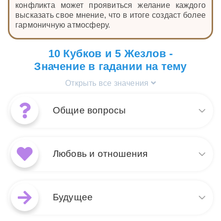
конфликта может проявиться желание каждого
высказать свое мнение, что в итоге создаст более
гармоничную атмосферу.
10 Кубков и 5 Жезлов -
Значение в гадании на тему
Открыть все значения
Общие вопросы
Сочетание 5 Жезлов и 10
Кубков в раскладах на общие
Любовь и отношения
вопросы указывает на период
активных усилий и
конкуренции, который в
В раскладах на любовь и
конечном итоге приведет к
отношения 5 Жезлов и 10
Будущее
гармонии и эмоциональному
Кубков указывают на
удовлетворению. Ваша
возможные конфликты или
борьба, возможно, сопряжена с конфликтами или