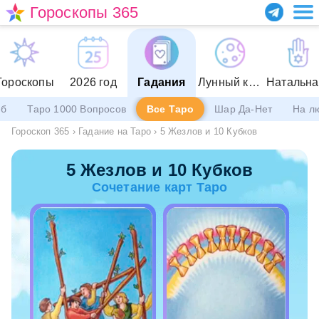
Гороскопы 365
Гороскопы
2026 год
Гадания
Лунный календарь
еб
Таро 1000 Вопросов
Все Таро
Шар Да-Нет
На л
Гороскоп 365
›
Гадание на Таро
›
5 Жезлов и 10 Кубков
5 Жезлов и 10 Кубков
Сочетание карт Таро