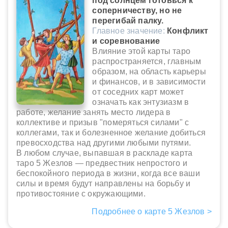
под солнцем готовься к
соперничеству, но не
перегибай палку.
Главное значение:
Конфликт
и соревнование
Влияние этой карты таро
распространяется, главным
образом, на область карьеры
и финансов, и в зависимости
от соседних карт может
означать как энтузиазм в
работе, желание занять место лидера в
коллективе и призыв "померяться силами" с
коллегами, так и болезненное желание добиться
превосходства над другими любыми путями.
В любом случае, выпавшая в раскладе карта
таро 5 Жезлов — предвестник непростого и
беспокойного периода в жизни, когда все ваши
силы и время будут направлены на борьбу и
противостояние с окружающими.
Подробнее о карте 5 Жезлов >