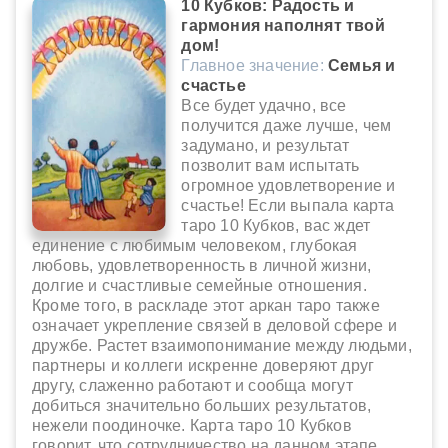
10 Кубков: Радость и
гармония наполнят твой
дом!
Главное значение:
Семья и
счастье
Все будет удачно, все
получится даже лучше, чем
задумано, и результат
позволит вам испытать
огромное удовлетворение и
счастье! Если выпала карта
таро 10 Кубков, вас ждет
единение с любимым человеком, глубокая
любовь, удовлетворенность в личной жизни,
долгие и счастливые семейные отношения.
Кроме того, в раскладе этот аркан таро также
означает укрепление связей в деловой сфере и
дружбе. Растет взаимопонимание между людьми,
партнеры и коллеги искренне доверяют друг
другу, слаженно работают и сообща могут
добиться значительно больших результатов,
нежели поодиночке. Карта таро 10 Кубков
говорит, что сотрудничество на данном этапе