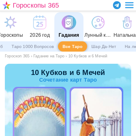
Гороскопы 365
Гороскопы
2026 год
Гадания
Лунный календарь
еб
Таро 1000 Вопросов
Все Таро
Шар Да-Нет
На л
Гороскоп 365
›
Гадание на Таро
›
10 Кубков и 6 Мечей
10 Кубков и 6 Мечей
Сочетание карт Таро