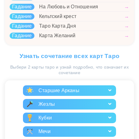
Гадание
На Любовь и Отношения
→
Гадание
Кельтский крест
→
Гадание
Таро Карта Дня
→
Гадание
Карта Желаний
→
Узнать сочетание всех карт Таро
Выбери 2 карты таро и узнай подробно, что означает их
сочетание
Старшие Арканы
Жезлы
Кубки
Мечи