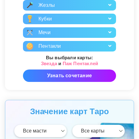
Жезлы
Кубки
Мечи
Пентакли
Вы выбрали карты:
Звезда
и
Паж Пентаклей
Узнать сочетание
Значение карт Таро