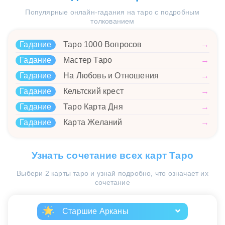
Популярные онлайн-гадания на таро с подробным
толкованием
Гадание
Таро 1000 Вопросов
→
Гадание
Мастер Таро
→
Гадание
На Любовь и Отношения
→
Гадание
Кельтский крест
→
Гадание
Таро Карта Дня
→
Гадание
Карта Желаний
→
Узнать сочетание всех карт Таро
Выбери 2 карты таро и узнай подробно, что означает их
сочетание
Старшие Арканы