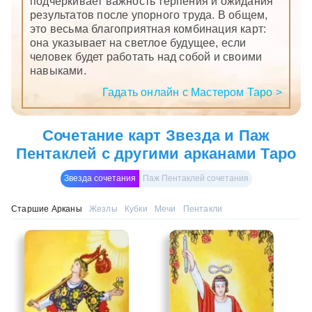
подчеркивает важность терпения и ожидания
результатов после упорного труда. В общем,
это весьма благоприятная комбинация карт:
она указывает на светлое будущее, если
человек будет работать над собой и своими
навыками.
Гадать онлайн с Мастером Таро >
Сочетание карт Звезда и Паж
Пентаклей с другими арканами Таро
Звезда сочетания
Паж Пентаклей сочетания
Старшие Арканы
Жезлы
Кубки
Мечи
Пентакли