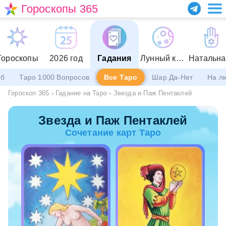
Гороскопы 365
Гороскопы
2026 год
Гадания
Лунный календарь
еб
Таро 1000 Вопросов
Все Таро
Шар Да-Нет
На л
Гороскоп 365
›
Гадание на Таро
›
Звезда и Паж Пентаклей
Звезда и Паж Пентаклей
Сочетание карт Таро