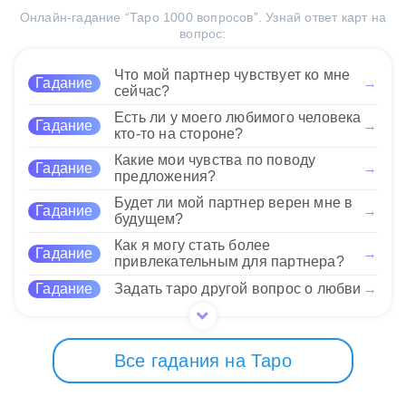
Пентаклей заключается в
своих усилий и ощутить
Онлайн-гадание “Таро 1000 вопросов”. Узнай ответ карт на
необходимости следовать
прогресс в личных делах или
вопрос:
своим мечтам, но не
Нравится
проектах. Эта комбинация карт свидетельствует о
забывать о практическом
благоприятном исходе, где ваши мечты
аспекте ваших намерений.
Что мой партнер чувствует ко мне
Гадание
→
становятся реальностью благодаря упорству и
Открытость к новому и
сейчас?
труду.
готовность учиться помогут
Есть ли у моего любимого человека
Гадание
→
вам добиться значительных результатов. Эти
кто-то на стороне?
карты вдохновляют на баланс между духовными
Нравится
Какие мои чувства по поводу
стремлениями и материальными реалиями
Гадание
→
предложения?
жизни, открывая путь к гармонии в различных
сферах вашего существования.
Будет ли мой партнер верен мне в
Гадание
→
будущем?
Нравится
Как я могу стать более
Гадание
→
привлекательным для партнера?
Гадание
Задать таро другой вопрос о любви
→
Все гадания на Таро