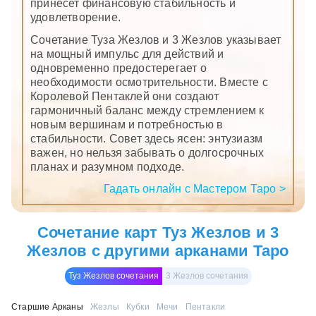
принесет финансовую стабильность и
удовлетворение.
Сочетание Туза Жезлов и 3 Жезлов указывает
на мощный импульс для действий и
одновременно предостерегает о
необходимости осмотрительности. Вместе с
Королевой Пентаклей они создают
гармоничный баланс между стремлением к
новым вершинам и потребностью в
стабильности. Совет здесь ясен: энтузиазм
важен, но нельзя забывать о долгосрочных
планах и разумном подходе.
Гадать онлайн с Мастером Таро >
Сочетание карт Туз Жезлов и 3
Жезлов с другими арканами Таро
Туз Жезлов сочетания
3 Жезлов сочетания
Старшие Арканы
Жезлы
Кубки
Мечи
Пентакли