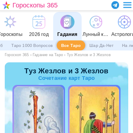
Гороскопы 365
Гороскопы
2026 год
Гадания
Лунный календарь
Астролог
еб
Таро 1000 Вопросов
Все Таро
Шар Да-Нет
На л
Гороскоп 365
›
Гадание на Таро
›
Туз Жезлов и 3 Жезлов
Туз Жезлов и 3 Жезлов
Сочетание карт Таро