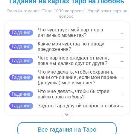
Гадания на картах таро на Любовь
новизны, а 3 Жезлов
– успех уже на горизонте!
сочетание карт подчеркивает
символизирует рост и
Онлайн-гадание “Таро 1000 вопросов”. Узнай ответ карт на
важность активных действий
развитие. Ожидайте
вопрос:
и стратегического мышления.
15 Нравится
прогресса в проекте или начинании. Результаты
Не бойтесь использовать
будут вдохновляющими, что поможет вам
свою креативность!
Что чувствует мой партнер в
Гадание
→
укрепить свои позиции и доверие окружающих.
Доверяйте своим инстинктам
интимных моментах?
и не останавливайтесь на
Какие мои чувства по поводу
Гадание
→
достигнутом. Помните, что успех требует
15 Нравится
предложения?
решительности и смелости в принятии решений.
Чего партнер ожидает от меня,
Сочетание Туза Жезлов и 3 Жезлов может
Гадание
→
пока мы далеко друг от друга?
говорить о новых возможностях в карьере,
запуске бизнеса или осуществлении творческих
Что мне делать, чтобы сохранить
проектов. Вы можете столкнуться с интересными
Гадание
наши отношения, если мой парень
→
(девушка) мне изменяет?
людьми и событиями, способствующими вашему
развитию!
Что мне делать, чтобы быстрее
Гадание
→
найти свою любовь?
15 Нравится
Гадание
Задать таро другой вопрос о любви
→
Все гадания на Таро