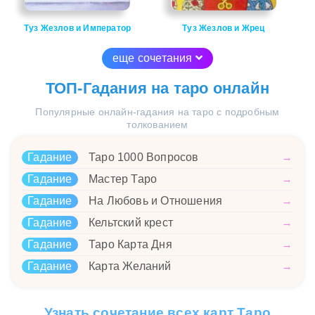
Туз Жезлов и Император
Туз Жезлов и Жрец
еще сочетания
ТОП-Гадания на таро онлайн
Популярные онлайн-гадания на таро с подробным
толкованием
Гадание
Таро 1000 Вопросов
→
Гадание
Мастер Таро
→
Гадание
На Любовь и Отношения
→
Гадание
Кельтский крест
→
Гадание
Таро Карта Дня
→
Гадание
Карта Желаний
→
Узнать сочетание всех карт Таро