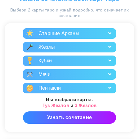
Выбери 2 карты таро и узнай подробно, что означает их
сочетание
Старшие Арканы
Жезлы
Кубки
Мечи
Пентакли
Вы выбрали карты:
Туз Жезлов
и
3 Жезлов
Узнать сочетание