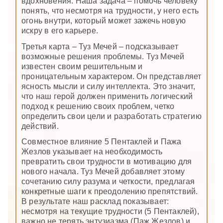
вдохновения. Наша задача – помочь человеку
понять, что несмотря на трудности, у него есть
огонь внутри, который может зажечь новую
искру в его карьере.
Третья карта – Туз Мечей – подсказывает
возможные решения проблемы. Туз Мечей
известен своим решительным и
проницательным характером. Он представляет
ясность мысли и силу интеллекта. Это значит,
что наш герой должен применить логический
подход к решению своих проблем, четко
определить свои цели и разработать стратегию
действий.
Совместное влияние 5 Пентаклей и Пажа
Жезлов указывает на необходимость
превратить свои трудности в мотивацию для
нового начала. Туз Мечей добавляет этому
сочетанию силу разума и четкости, предлагая
конкретные шаги к преодолению препятствий.
В результате наш расклад показывает:
несмотря на текущие трудности (5 Пентаклей),
важно не терять энтузиазма (Паж Жезлов) и