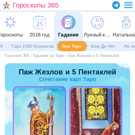
Гороскопы 365
Гороскопы
2026 год
Гадания
Лунный календарь
еб
Таро 1000 Вопросов
Все Таро
Шар Да-Нет
На л
Гороскоп 365
›
Гадание на Таро
›
Паж Жезлов и 5 Пентаклей
Паж Жезлов и 5 Пентаклей
Сочетание карт Таро