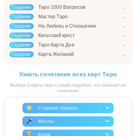
Гадание
Таро 1000 Вопросов
→
Гадание
Мастер Таро
→
Гадание
На Любовь и Отношения
→
Гадание
Кельтский крест
→
Гадание
Таро Карта Дня
→
Гадание
Карта Желаний
→
Узнать сочетание всех карт Таро
Выбери 2 карты таро и узнай подробно, что означает их
сочетание
Старшие Арканы
Жезлы
Кубки