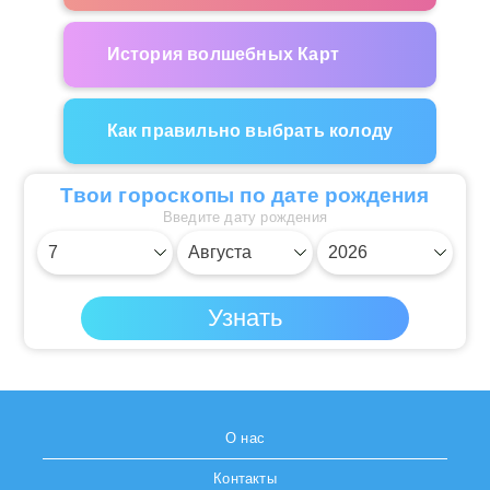
История волшебных Карт
Как правильно выбрать колоду
Твои гороскопы по дате рождения
Введите дату рождения
О нас
Контакты