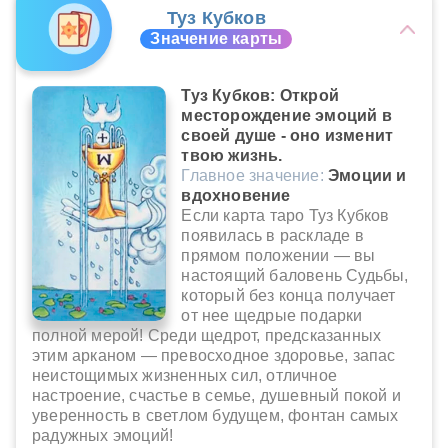
Туз Кубков
Значение карты
Туз Кубков: Открой
месторождение эмоций в
своей душе - оно изменит
твою жизнь.
Главное значение:
Эмоции и
вдохновение
Если карта таро Туз Кубков
появилась в раскладе в
прямом положении — вы
настоящий баловень Судьбы,
который без конца получает
от нее щедрые подарки
полной мерой! Среди щедрот, предсказанных
этим арканом — превосходное здоровье, запас
неистощимых жизненных сил, отличное
настроение, счастье в семье, душевный покой и
уверенность в светлом будущем, фонтан самых
радужных эмоций!