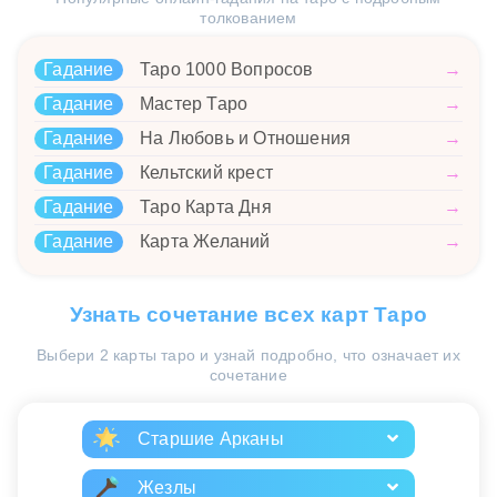
толкованием
Гадание
Таро 1000 Вопросов
→
Гадание
Мастер Таро
→
Гадание
На Любовь и Отношения
→
Гадание
Кельтский крест
→
Гадание
Таро Карта Дня
→
Гадание
Карта Желаний
→
Узнать сочетание всех карт Таро
Выбери 2 карты таро и узнай подробно, что означает их
сочетание
Старшие Арканы
Жезлы