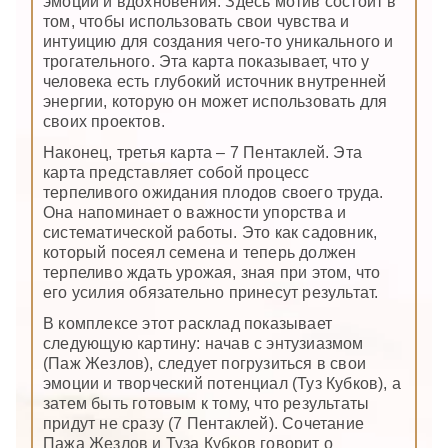
эмоций и вдохновения. Здесь мотив состоит в
том, чтобы использовать свои чувства и
интуицию для создания чего-то уникального и
трогательного. Эта карта показывает, что у
человека есть глубокий источник внутренней
энергии, которую он может использовать для
своих проектов.
Наконец, третья карта – 7 Пентаклей. Эта
карта представляет собой процесс
терпеливого ожидания плодов своего труда.
Она напоминает о важности упорства и
систематической работы. Это как садовник,
который посеял семена и теперь должен
терпеливо ждать урожая, зная при этом, что
его усилия обязательно принесут результат.
В комплексе этот расклад показывает
следующую картину: начав с энтузиазмом
(Паж Жезлов), следует погрузиться в свои
эмоции и творческий потенциал (Туз Кубков), а
затем быть готовым к тому, что результаты
придут не сразу (7 Пентаклей). Сочетание
Пажа Жезлов и Туза Кубков говорит о