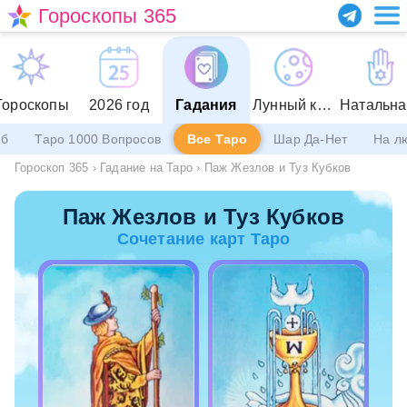
Гороскопы 365
Гороскопы
2026 год
Гадания
Лунный календарь
еб
Таро 1000 Вопросов
Все Таро
Шар Да-Нет
На л
Гороскоп 365
›
Гадание на Таро
›
Паж Жезлов и Туз Кубков
Паж Жезлов и Туз Кубков
Сочетание карт Таро