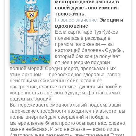
месторождение эмоций в
своей душе - оно изменит
твою жизнь.
Главное значение:
Эмоции и
вдохновение
Если карта таро Туз Кубков
появилась в раскладе в
прямом положении — вы
настоящий баловень Судьбы,
который без конца получает
от нее щедрые подарки
полной мерой! Среди щедрот, предсказанных
этим арканом — превосходное здоровье, запас
неистощимых жизненных сил, отличное
настроение, счастье в семье, душевный покой и
уверенность в светлом будущем, фонтан самых
радужных эмоций!
Вы переживаете эмоциональный подъем, ваши
творческие способности находятся на высоте, вы
полны энергией для свершений и побед, а
материальные блага просто осыпают вас, словно
манна небесная. И это не сказка — всего лишь
благополучная реальность, предсказанная Тузом