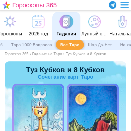
Гороскопы 365
Гороскопы
2026 год
Гадания
Лунный календарь
еб
Таро 1000 Вопросов
Все Таро
Шар Да-Нет
На л
Гороскоп 365
›
Гадание на Таро
›
Туз Кубков и 8 Кубков
Туз Кубков и 8 Кубков
Сочетание карт Таро