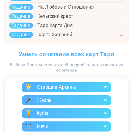
Гадание
На Любовь и Отношения
→
Гадание
Кельтский крест
→
Гадание
Таро Карта Дня
→
Гадание
Карта Желаний
→
Узнать сочетание всех карт Таро
Выбери 2 карты таро и узнай подробно, что означает их
сочетание
Старшие Арканы
Жезлы
Кубки
Мечи