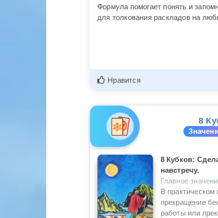
Формула помогает понять и запомн
для толкования раскладов на люб
Нравится
8 Ку
Значени
8 Кубков: Сдел
навстречу.
Главное значен
В практическом 
прекращение бе
работы или прек