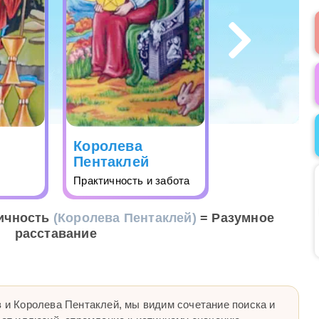
Королева
Пентаклей
Практичность и забота
ичность
(Королева Пентаклей)
= Разумное
расставание
в и Королева Пентаклей, мы видим сочетание поиска и