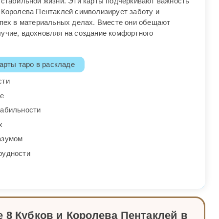
 стабильной жизни. Эти карты подчеркивают важность
. Королева Пентаклей символизирует заботу и
спех в материальных делах. Вместе они обещают
лучие, вдохновляя на создание комфортного
арты таро в раскладе
сти
е
табильности
х
азумом
рудности
 8 Кубков и Королева Пентаклей в