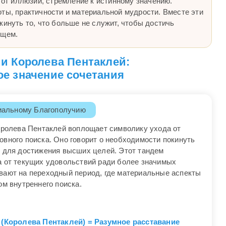
д от иллюзий, стремление к истинному значению.
оты, практичности и материальной мудрости. Вместе эти
кинуть то, что больше не служит, чтобы достичь
ущем.
 и Королева Пентаклей:
е значение сочетания
иальному Благополучию
Королева Пентаклей воплощает символику ухода от
вного поиска. Оно говорит о необходимости покинуть
и для достижения высших целей. Этот тандем
а от текущих удовольствий ради более значимых
вают на переходный период, где материальные аспекты
ом внутреннего поиска.
ь (Королева Пентаклей) = Разумное расставание