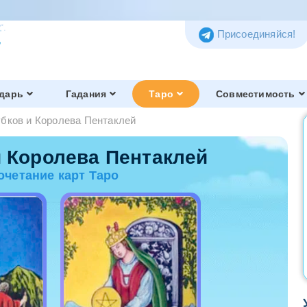
Присоединяйся!
дарь
Гадания
Таро
Совместимость
убков и Королева Пентаклей
Таро Тота
Обзор и история
и Королева Пентаклей
очетание карт Таро