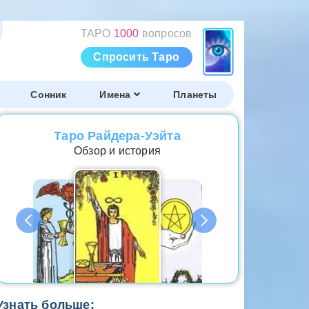
ТАРО
1000
вопросов
Спросить Таро
Сонник
Имена
Планеты
Таро Райдера-Уэйта
Обзор и история
Узнать больше: