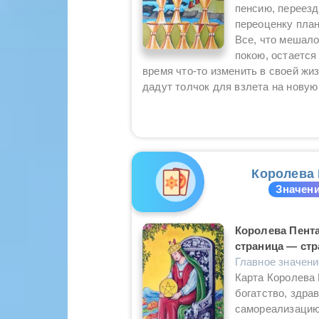
пенсию, переезд
переоценку план
Все, что мешало
покою, остается
время что-то изменить в своей жи
дадут толчок для взлета на новую
Королева 
Значени
Королева Пента
страница — стр
Главное значен
Карта Королева
богатство, здра
самореализацию.