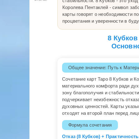
стабильности. 8 Кубков - это ухо
Королева Пентаклей - символ заб
карты говорят о необходимости по
процветания и уверенности в буд
8 Кубков
Основно
Общее значение: Путь к Матер
Сочетание карт Таро 8 Кубков и 
материального комфорта ради духо
зону благополучия и стабильност
подчеркивает неизбежность отказ
духовных ценностей. Карты указы
отходят на второй план перед лиц
Формула сочетания
Отказ (8 Кубков) + Практичност