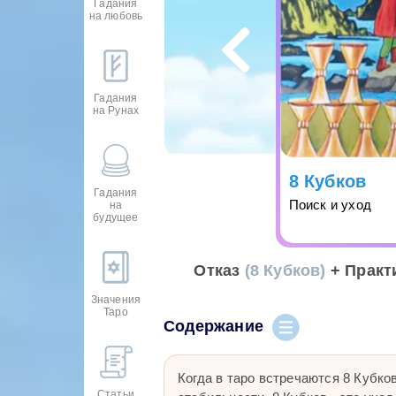
Гадания
на любовь
Гадания
на Рунах
8 Кубков
Гадания
Поиск и уход
на
будущее
Отказ
(8 Кубков)
+ Практ
Значения
Таро
Содержание
Когда в таро встречаются 8 Кубко
Статьи