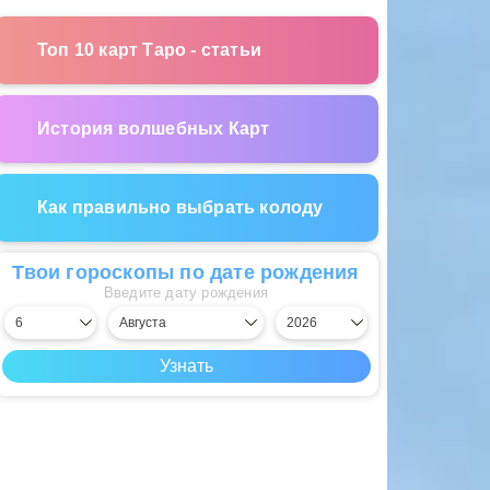
Топ 10 карт Таро - статьи
История волшебных Карт
Как правильно выбрать колоду
Твои гороскопы по дате рождения
Введите дату рождения