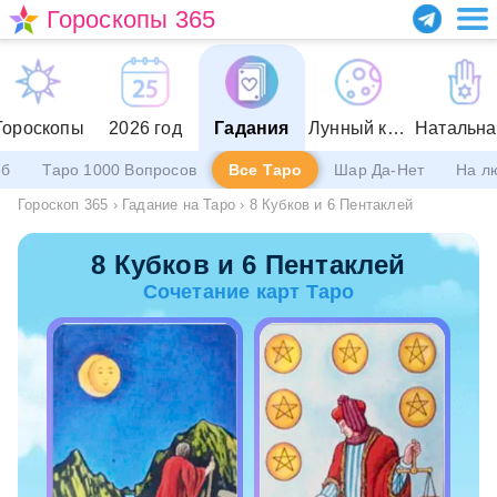
Гороскопы 365
Гороскопы
2026 год
Гадания
Лунный календарь
еб
Таро 1000 Вопросов
Все Таро
Шар Да-Нет
На л
Гороскоп 365
›
Гадание на Таро
›
8 Кубков и 6 Пентаклей
8 Кубков и 6 Пентаклей
Сочетание карт Таро