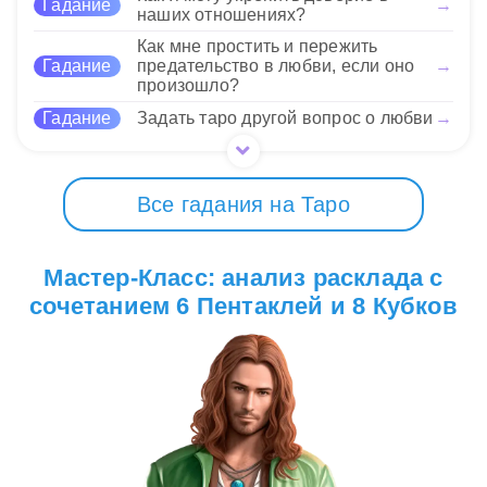
Гадание
→
наших отношениях?
ради нового опыта или пересмотреть свои
ценности в отношениях с окружающими.
Как мне простить и пережить
Гадание
предательство в любви, если оно
→
произошло?
16 Нравится
Гадание
Задать таро другой вопрос о любви
→
Все гадания на Таро
Мастер-Класс: анализ расклада с
сочетанием 6 Пентаклей и 8 Кубков