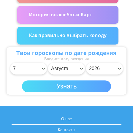
История волшебных Карт
Как правильно выбрать колоду
Твои гороскопы по дате рождения
Введите дату рождения
О нас
Контакты