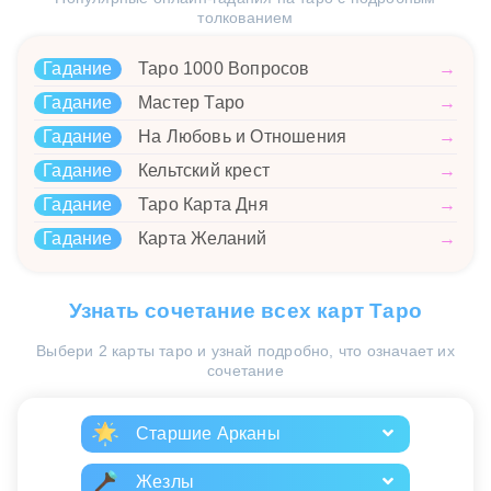
толкованием
Гадание
Таро 1000 Вопросов
→
Гадание
Мастер Таро
→
Гадание
На Любовь и Отношения
→
Гадание
Кельтский крест
→
Гадание
Таро Карта Дня
→
Гадание
Карта Желаний
→
Узнать сочетание всех карт Таро
Выбери 2 карты таро и узнай подробно, что означает их
сочетание
Старшие Арканы
Жезлы