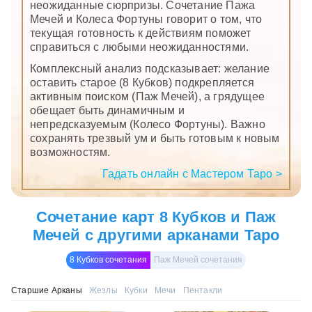
неожиданные сюрпризы. Сочетание Пажа
Мечей и Колеса Фортуны говорит о том, что
текущая готовность к действиям поможет
справиться с любыми неожиданностями.
Комплексный анализ подсказывает: желание
оставить старое (8 Кубков) подкрепляется
активным поиском (Паж Мечей), а грядущее
обещает быть динамичным и
непредсказуемым (Колесо Фортуны). Важно
сохранять трезвый ум и быть готовым к новым
возможностям.
Гадать онлайн с Мастером Таро >
Сочетание карт 8 Кубков и Паж
Мечей с другими арканами Таро
8 Кубков сочетания
Паж Мечей сочетания
Старшие Арканы
Жезлы
Кубки
Мечи
Пентакли