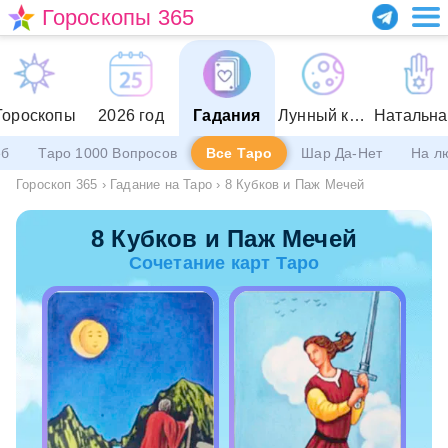
Гороскопы 365
Гороскопы
2026 год
Гадания
Лунный календарь
еб
Таро 1000 Вопросов
Все Таро
Шар Да-Нет
На л
Гороскоп 365
›
Гадание на Таро
›
8 Кубков и Паж Мечей
8 Кубков и Паж Мечей
Сочетание карт Таро