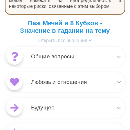
может намекать на неопределенность и
некоторые риски, связанные с этим выбором.
Паж Мечей и 8 Кубков -
Значение в гадании на тему
Открыть все значения
Общие вопросы
Сочетание карт 8 Кубков и
Паж Мечей в общем раскладе
Любовь и отношения
может символизировать
поиск истины и личных
перемен. 8 Кубков указывает
В раскладе на любовь и
на необходимость оставить
отношения 8 Кубков и Паж
Будущее
что-то позади ради нового
Мечей могут указывать на то,
пути, а Паж Мечей
что вы или ваш партнер
представляет собой искателя истины и новые
размышляете о будущем
При раскладе на будущее
идеи. Вместе эти карты могут говорить о решении
вашего союза. 8 Кубков