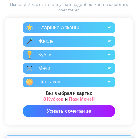
Выбери 2 карты таро и узнай подробно, что означает их
сочетание
Старшие Арканы
Жезлы
Кубки
Мечи
Пентакли
Вы выбрали карты:
8 Кубков
и
Паж Мечей
Узнать сочетание