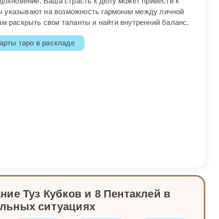
вдохновение. Ваша страсть к делу может привести к
ы указывают на возможность гармонии между личной
ам раскрыть свои таланты и найти внутренний баланс.
арты таро в раскладе
ие Туз Кубков и 8 Пентаклей в
альных ситуациях