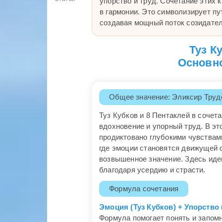
упорство и труд. Сочетание этих к
в гармонии. Это символизирует пу
создавая мощный поток созидател
Туз К
Основно
Общее значение: Эликсир Тру
Туз Кубков и 8 Пентаклей в соче
вдохновение и упорный труд. В э
продиктовано глубокими чувствами
где эмоции становятся движущей с
возвышенное значение. Здесь иде
благодаря усердию и страсти.
Формула сочетания
Эмоция (Туз Кубков) + Упорство
Формула помогает понять и запомн