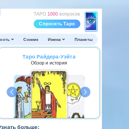
ТАРО
1000
вопросов
Спросить Таро
ость
Сонник
Имена
Планеты
Таро Райдера-Уэйта
Обзор и история
Узнать больше: