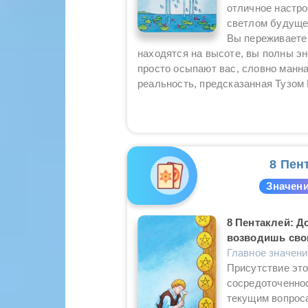
отличное настро
светлом будуще
Вы переживаете
находятся на высоте, вы полны эн
просто осыпают вас, словно манна
реальность, предсказанная Тузом 
8 Пен
Значени
8 Пентаклей: Д
возводишь свой
Главное значен
Присутствие это
сосредоточеннос
текущим вопроса