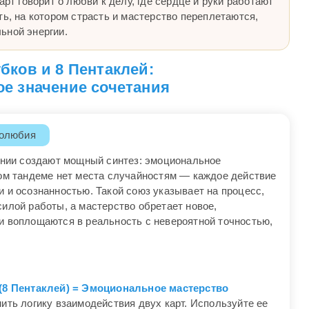
арт говорит о любви к делу, где сердце и руки работают
ть, на котором страсть и мастерство переплетаются,
ьной энергии.
убков и 8 Пентаклей:
е значение сочетания
долюбия
тании создают мощный синтез: эмоциональное
том тандеме нет места случайностям — каждое действие
 и осознанностью. Такой союз указывает на процесс,
илой работы, а мастерство обретает новое,
и воплощаются в реальность с невероятной точностью,
 (8 Пентаклей) = Эмоциональное мастерство
ить логику взаимодействия двух карт. Используйте ее