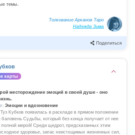
ые темы.
Толкование Арканов Таро
Надежда Зима
Поделиться
убков
е карты
крой месторождение эмоций в своей душе - оно
изнь.
ие:
Эмоции и вдохновение
 Туз Кубков появилась в раскладе в прямом положении
баловень Судьбы, который без конца получает от нее
 полной мерой! Среди щедрот, предсказанных этим
осходное здоровье, запас неистощимых жизненных сил,