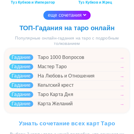
Туз Кубков и Император
Туз Кубков и Жрец
еще сочетания
ТОП-Гадания на таро онлайн
Популярные онлайн-гадания на таро с подробным
толкованием
Гадание
Таро 1000 Вопросов
→
Гадание
Мастер Таро
→
Гадание
На Любовь и Отношения
→
Гадание
Кельтский крест
→
Гадание
Таро Карта Дня
→
Гадание
Карта Желаний
→
Узнать сочетание всех карт Таро