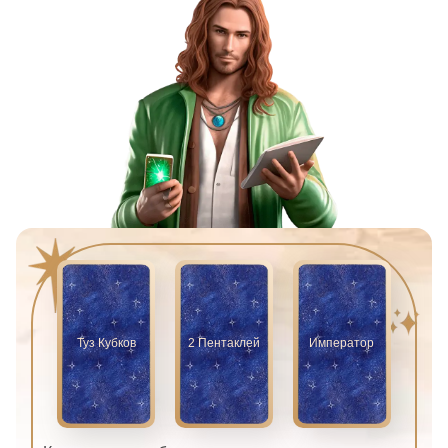
Туз Кубков
2 Пентаклей
Император