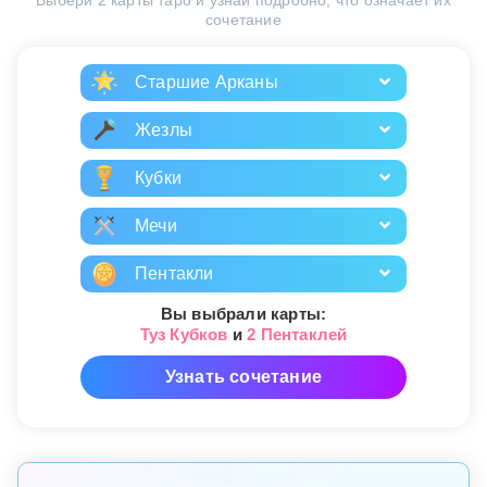
Выбери 2 карты таро и узнай подробно, что означает их
сочетание
Старшие Арканы
Жезлы
Кубки
Мечи
Пентакли
Вы выбрали карты:
Туз Кубков
и
2 Пентаклей
Узнать сочетание