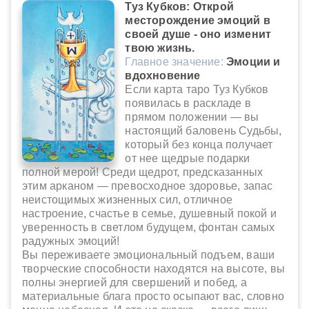
Туз Кубков: Открой
месторождение эмоций в
своей душе - оно изменит
твою жизнь.
Главное значение:
Эмоции и
вдохновение
Если карта таро Туз Кубков
появилась в раскладе в
прямом положении — вы
настоящий баловень Судьбы,
который без конца получает
от нее щедрые подарки
полной мерой! Среди щедрот, предсказанных
этим арканом — превосходное здоровье, запас
неистощимых жизненных сил, отличное
настроение, счастье в семье, душевный покой и
уверенность в светлом будущем, фонтан самых
радужных эмоций!
Вы переживаете эмоциональный подъем, ваши
творческие способности находятся на высоте, вы
полны энергией для свершений и побед, а
материальные блага просто осыпают вас, словно