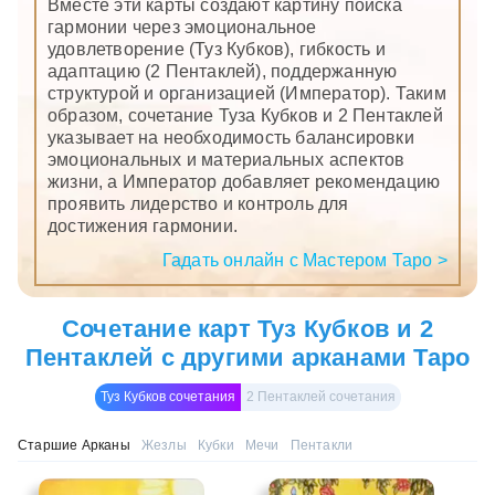
Вместе эти карты создают картину поиска
гармонии через эмоциональное
удовлетворение (Туз Кубков), гибкость и
адаптацию (2 Пентаклей), поддержанную
структурой и организацией (Император). Таким
образом, сочетание Туза Кубков и 2 Пентаклей
указывает на необходимость балансировки
эмоциональных и материальных аспектов
жизни, а Император добавляет рекомендацию
проявить лидерство и контроль для
достижения гармонии.
Гадать онлайн с Мастером Таро >
Сочетание карт Туз Кубков и 2
Пентаклей с другими арканами Таро
Туз Кубков сочетания
2 Пентаклей сочетания
Старшие Арканы
Жезлы
Кубки
Мечи
Пентакли