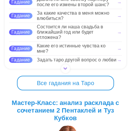
переменам!
Гадание
→
об ответственности за свои действия. Это
после его измены второй шанс?
сочетание указывает на важность находить
За какие качества в меня можно
время для себя даже в бурные моменты жизни,
Нравится
Гадание
→
влюбиться?
чтобы поддерживать эмоциональный баланс.
Состоится ли наша свадьба в
Гадание
ближайший год или будет
→
Нравится
отложена?
Какие его истинные чувства ко
Гадание
→
мне?
Гадание
Задать таро другой вопрос о любви
→
Все гадания на Таро
Мастер-Класс: анализ расклада с
сочетанием 2 Пентаклей и Туз
Кубков