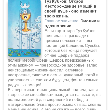
Туз Кубков: Открой
месторождение эмоций в
своей душе - оно изменит
твою жизнь.
Главное значение:
Эмоции и
вдохновение
Если карта таро Туз Кубков
появилась в раскладе в
прямом положении — вы
настоящий баловень Судьбы,
который без конца получает
от нее щедрые подарки
полной мерой! Среди щедрот, предсказанных
этим арканом — превосходное здоровье, запас
неистощимых жизненных сил, отличное
настроение, счастье в семье, душевный покой и
уверенность в светлом будущем, фонтан самых
радужных эмоций!
Вы переживаете эмоциональный подъем, ваши
творческие способности находятся на высоте, вы
полны энергией для свершений и побед, а
материальные блага просто осыпают вас, словно
манна небесная. И это не сказка — всего лишь