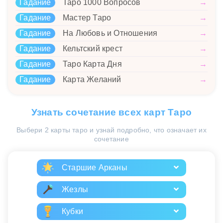
Гадание
Таро 1000 Вопросов
→
Гадание
Мастер Таро
→
Гадание
На Любовь и Отношения
→
Гадание
Кельтский крест
→
Гадание
Таро Карта Дня
→
Гадание
Карта Желаний
→
Узнать сочетание всех карт Таро
Выбери 2 карты таро и узнай подробно, что означает их
сочетание
Старшие Арканы
Жезлы
Кубки