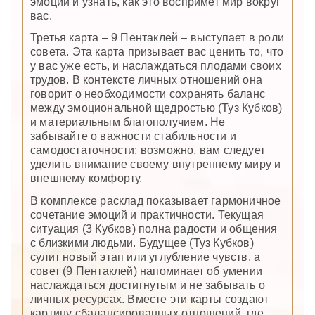
эмоции и узнать, как это воспримет мир вокруг
вас.
Третья карта – 9 Пентаклей – выступает в роли
совета. Эта карта призывает вас ценить то, что
у вас уже есть, и наслаждаться плодами своих
трудов. В контексте личных отношений она
говорит о необходимости сохранять баланс
между эмоциональной щедростью (Туз Кубков)
и материальным благополучием. Не
забывайте о важности стабильности и
самодостаточности; возможно, вам следует
уделить внимание своему внутреннему миру и
внешнему комфорту.
В комплексе расклад показывает гармоничное
сочетание эмоций и практичности. Текущая
ситуация (3 Кубков) полна радости и общения
с близкими людьми. Будущее (Туз Кубков)
сулит новый этап или углубление чувств, а
совет (9 Пентаклей) напоминает об умении
наслаждаться достигнутым и не забывать о
личных ресурсах. Вместе эти карты создают
картину сбалансированных отношений, где