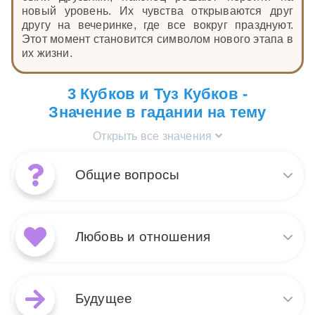
новый уровень. Их чувства открываются друг
другу на вечеринке, где все вокруг празднуют.
Этот момент становится символом нового этапа в
их жизни.
3 Кубков и Туз Кубков -
Значение в гадании на тему
Открыть все значения
Общие вопросы
Сочетание Туза Кубков и 3
Кубков указывает на период
Любовь и отношения
эмоционального подъема и
радости. Туз Кубков
символизирует начало новых
Когда Туз Кубков и 3 Кубков
эмоциональных начинаний,
появляются в раскладе на
Будущее
наполненных искренностью и
любовь и отношения, это знак