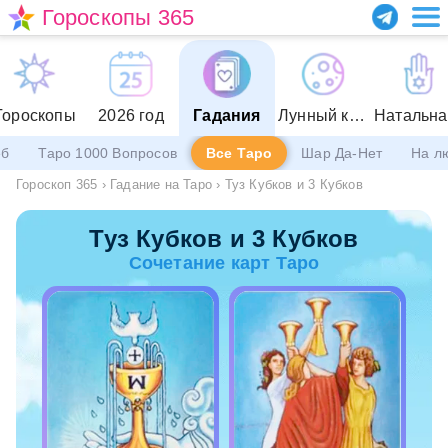
Гороскопы 365
Гороскопы
2026 год
Гадания
Лунный календарь
еб
Таро 1000 Вопросов
Все Таро
Шар Да-Нет
На л
Гороскоп 365
›
Гадание на Таро
›
Туз Кубков и 3 Кубков
Туз Кубков и 3 Кубков
Сочетание карт Таро