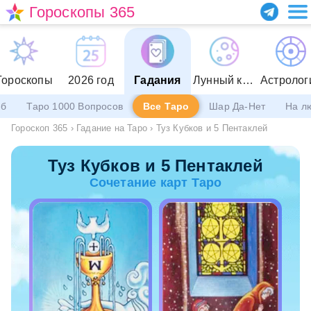
Гороскопы 365
Гороскопы
2026 год
Гадания
Лунный календарь
Астролог
еб
Таро 1000 Вопросов
Все Таро
Шар Да-Нет
На л
Гороскоп 365
›
Гадание на Таро
›
Туз Кубков и 5 Пентаклей
Туз Кубков и 5 Пентаклей
Сочетание карт Таро