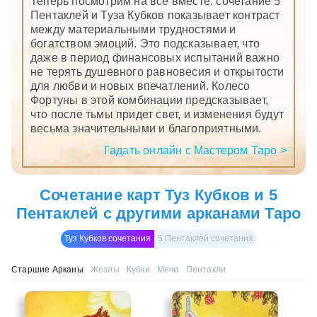
Теперь посмотрим на всё вместе: сочетание 5
Пентаклей и Туза Кубков показывает контраст
между материальными трудностями и
богатством эмоций. Это подсказывает, что
даже в период финансовых испытаний важно
не терять душевного равновесия и открытости
для любви и новых впечатлений. Колесо
Фортуны в этой комбинации предсказывает,
что после тьмы придет свет, и изменения будут
весьма значительными и благоприятными.
Гадать онлайн с Мастером Таро >
Сочетание карт Туз Кубков и 5
Пентаклей с другими арканами Таро
Туз Кубков сочетания
5 Пентаклей сочетания
Старшие Арканы
Жезлы
Кубки
Мечи
Пентакли