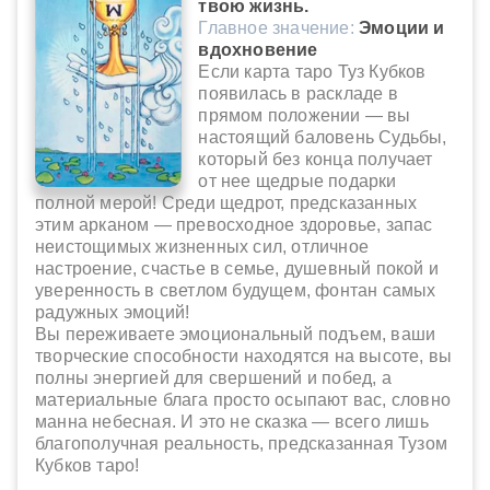
твою жизнь.
Главное значение:
Эмоции и
вдохновение
Если карта таро Туз Кубков
появилась в раскладе в
прямом положении — вы
настоящий баловень Судьбы,
который без конца получает
от нее щедрые подарки
полной мерой! Среди щедрот, предсказанных
этим арканом — превосходное здоровье, запас
неистощимых жизненных сил, отличное
настроение, счастье в семье, душевный покой и
уверенность в светлом будущем, фонтан самых
радужных эмоций!
Вы переживаете эмоциональный подъем, ваши
творческие способности находятся на высоте, вы
полны энергией для свершений и побед, а
материальные блага просто осыпают вас, словно
манна небесная. И это не сказка — всего лишь
благополучная реальность, предсказанная Тузом
Кубков таро!