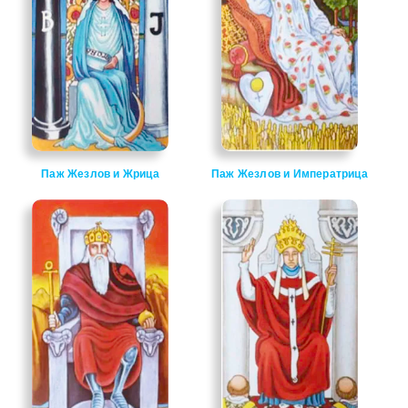
Паж Жезлов и Жрица
Паж Жезлов и Императрица