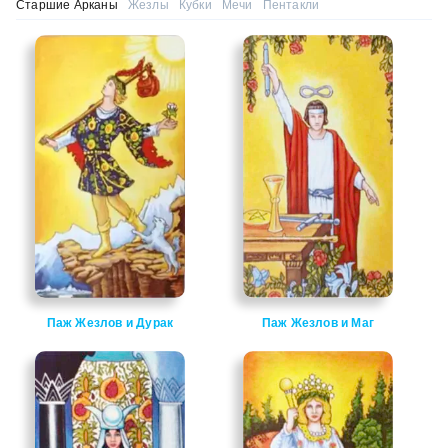
Старшие Арканы
Жезлы
Кубки
Мечи
Пентакли
Паж Жезлов и Дурак
Паж Жезлов и Маг