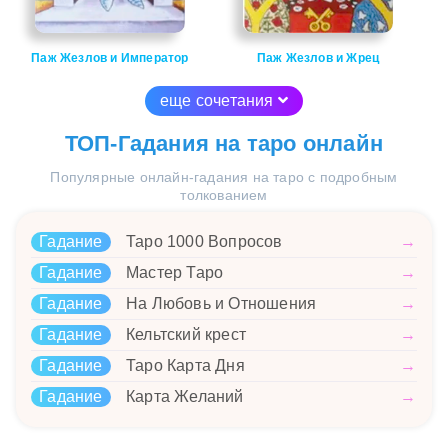
Паж Жезлов и Император
Паж Жезлов и Жрец
еще сочетания
ТОП-Гадания на таро онлайн
Популярные онлайн-гадания на таро с подробным
толкованием
Гадание
Таро 1000 Вопросов
→
Гадание
Мастер Таро
→
Гадание
На Любовь и Отношения
→
Гадание
Кельтский крест
→
Гадание
Таро Карта Дня
→
Гадание
Карта Желаний
→