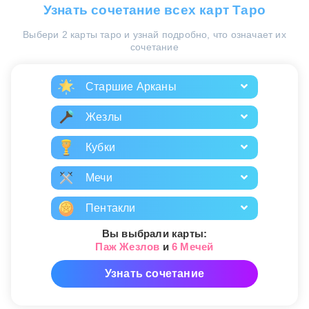
Узнать сочетание всех карт Таро
Выбери 2 карты таро и узнай подробно, что означает их
сочетание
Старшие Арканы
Жезлы
Кубки
Мечи
Пентакли
Вы выбрали карты:
Паж Жезлов
и
6 Мечей
Узнать сочетание