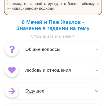
переход от старой структуры к более гибкому и
инновационному подходу.
6 Мечей и Паж Жезлов -
Значение в гадании на тему
Открыть все значения
Общие вопросы
Когда в раскладе выпадает
сочетание Пажа Жезлов и 6
Любовь и отношения
Мечей, это символизирует
период перехода и новизны.
Паж Жезлов вдохновляет нас
В контексте любви и
на принятие новых идей и
отношений Паж Жезлов и 6
Будущее
исследование неизвестного.
Мечей указывают на
В то же время, 6 Мечей
обновление и движение
указывает на перемены и переход в более
вперед. Паж Жезлов
Сочетание Пажа Жезлов и 6