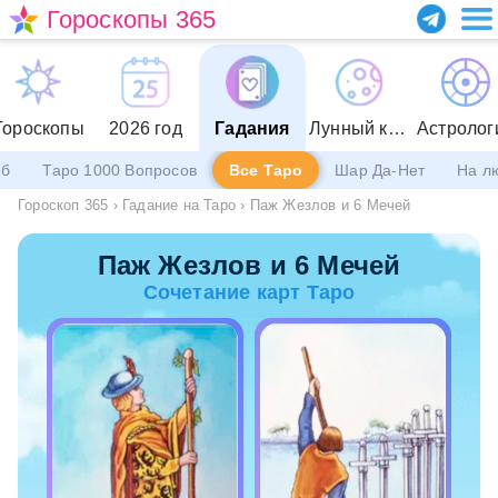
Гороскопы 365
Гороскопы
2026 год
Гадания
Лунный календарь
Астролог
еб
Таро 1000 Вопросов
Все Таро
Шар Да-Нет
На л
Гороскоп 365
›
Гадание на Таро
›
Паж Жезлов и 6 Мечей
Паж Жезлов и 6 Мечей
Сочетание карт Таро