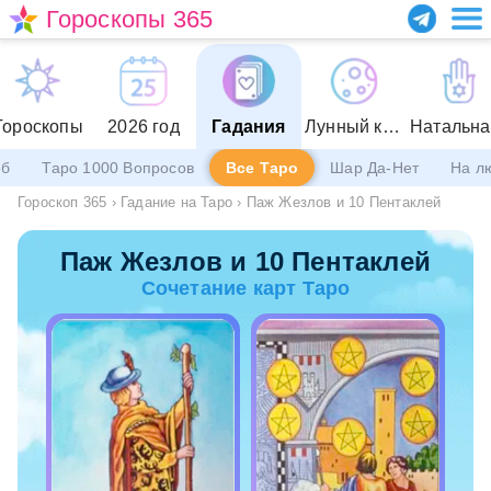
Гороскопы 365
Гороскопы
2026 год
Гадания
Лунный календарь
еб
Таро 1000 Вопросов
Все Таро
Шар Да-Нет
На л
Гороскоп 365
›
Гадание на Таро
›
Паж Жезлов и 10 Пентаклей
Паж Жезлов и 10 Пентаклей
Сочетание карт Таро