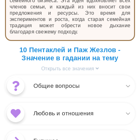
семейного бизнеса. Эта идея вдохновляет всех
членов семьи, и каждый из них вносит свои
предложения и ресурсы. Это время для
экспериментов и роста, когда старая семейная
традиция может обрести новое дыхание
благодаря свежему подходу.
10 Пентаклей и Паж Жезлов -
Значение в гадании на тему
Открыть все значения
Общие вопросы
Сочетание карт Таро Паж
Жезлов и 10 Пентаклей в
Любовь и отношения
общих вопросах
символизирует новое начало,
которое обещает
В любви сочетание Пажа
стабильность и процветание.
Жезлов и 10 Пентаклей