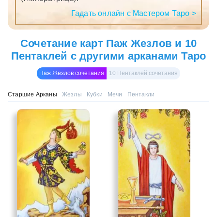
Гадать онлайн с Мастером Таро >
Сочетание карт Паж Жезлов и 10
Пентаклей с другими арканами Таро
Паж Жезлов сочетания
10 Пентаклей сочетания
Старшие Арканы
Жезлы
Кубки
Мечи
Пентакли