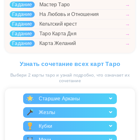
Гадание
Мастер Таро
→
Гадание
На Любовь и Отношения
→
Гадание
Кельтский крест
→
Гадание
Таро Карта Дня
→
Гадание
Карта Желаний
→
Узнать сочетание всех карт Таро
Выбери 2 карты таро и узнай подробно, что означает их
сочетание
Старшие Арканы
Жезлы
Кубки
Мечи