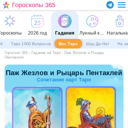
Гороскопы 365
Гороскопы
2026 год
Гадания
Лунный календарь
еб
Таро 1000 Вопросов
Все Таро
Шар Да-Нет
На л
Гороскоп 365
›
Гадание на Таро
›
Паж Жезлов и Рыцарь
Пентаклей
Паж Жезлов и Рыцарь Пентаклей
Сочетание карт Таро