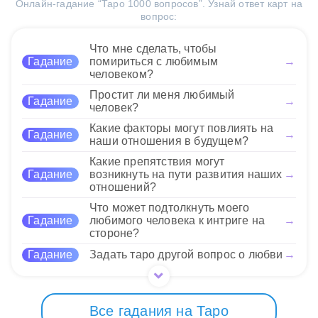
готовым к серьезной работе.
Онлайн-гадание “Таро 1000 вопросов”. Узнай ответ карт на
вдохновение с упорным
заметны благодаря активной
вопрос:
трудом. Паж Жезлов
позиции и практическому подходу. Это сочетание
напоминает о важности
Нравится
карт обещает успех в проектах, где важна
креативности и открытости
Что мне сделать, чтобы
креативность и последовательность действий.
новому, тогда как Рыцарь
Гадание
помириться с любимым
→
Поддерживайте баланс между мечтами и
человеком?
Пентаклей учит ценить
реальностью.
стабильность и практический подход.
Простит ли меня любимый
Гадание
→
Используйте свою интуицию для генерирования
человек?
идей, а затем шаг за шагом внедряйте их в жизнь.
Нравится
Какие факторы могут повлиять на
Это взаимодействие способствует гармоничному
Гадание
→
наши отношения в будущем?
движению вперед в любых начинаниях.
Какие препятствия могут
Гадание
возникнуть на пути развития наших
→
Нравится
отношений?
Что может подтолкнуть моего
Гадание
любимого человека к интриге на
→
стороне?
Гадание
Задать таро другой вопрос о любви
→
Все гадания на Таро