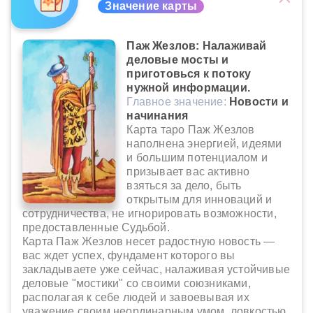
Значение карты
Паж Жезлов: Налаживай
деловые мосты и
приготовься к потоку
нужной информации.
Главное значение:
Новости и
начинания
Карта таро Паж Жезлов
наполнена энергией, идеями
и большим потенциалом и
призывает вас активно
взяться за дело, быть
открытым для инноваций и
сотрудничества, не игнорировать возможности,
предоставленные Судьбой.
Карта Паж Жезлов несет радостную новость —
вас ждет успех, фундамент которого вы
закладываете уже сейчас, налаживая устойчивые
деловые "мостики" со своими союзниками,
располагая к себе людей и завоевывая их
уважение своим неординарным умом, ловкостью