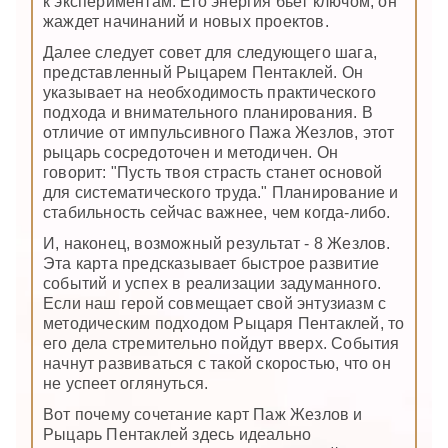
к экспериментам. Его энергия бьет ключом, он
жаждет начинаний и новых проектов.
Далее следует совет для следующего шага,
представленный Рыцарем Пентаклей. Он
указывает на необходимость практического
подхода и внимательного планирования. В
отличие от импульсивного Пажа Жезлов, этот
рыцарь сосредоточен и методичен. Он
говорит: "Пусть твоя страсть станет основой
для систематического труда." Планирование и
стабильность сейчас важнее, чем когда-либо.
И, наконец, возможный результат - 8 Жезлов.
Эта карта предсказывает быстрое развитие
событий и успех в реализации задуманного.
Если наш герой совмещает свой энтузиазм с
методическим подходом Рыцаря Пентаклей, то
его дела стремительно пойдут вверх. События
начнут развиваться с такой скоростью, что он
не успеет оглянуться.
Вот почему сочетание карт Паж Жезлов и
Рыцарь Пентаклей здесь идеально