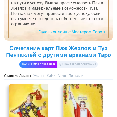
на пути к успеху. Вывод прост: смелость Пажа
Жезлов и материальные возможности Туза
Пентаклей могут привести вас к успеху, если
вы сумеете преодолеть собственные страхи и
ограничения.
Гадать онлайн с Мастером Таро >
Сочетание карт Паж Жезлов и Туз
Пентаклей с другими арканами Таро
Паж Жезлов сочетания
Туз Пентаклей сочетания
Старшие Арканы
Жезлы
Кубки
Мечи
Пентакли