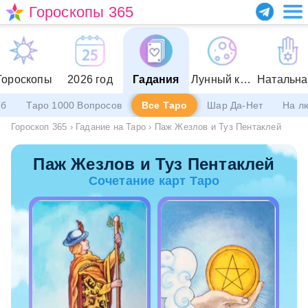
Гороскопы 365
Гороскопы
2026 год
Гадания
Лунный календарь
еб
Таро 1000 Вопросов
Все Таро
Шар Да-Нет
На л
Гороскоп 365
›
Гадание на Таро
›
Паж Жезлов и Туз Пентаклей
Паж Жезлов и Туз Пентаклей
Сочетание карт Таро