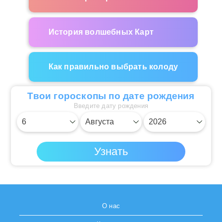
История волшебных Карт
Как правильно выбрать колоду
Твои гороскопы по дате рождения
Введите дату рождения
О нас