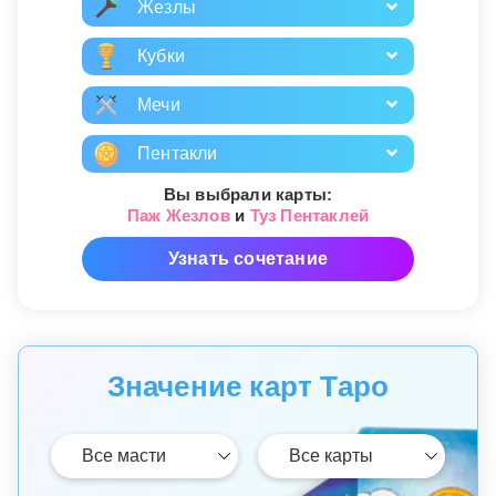
Жезлы
Кубки
Мечи
Пентакли
Вы выбрали карты:
Паж Жезлов
и
Туз Пентаклей
Узнать сочетание
Значение карт Таро