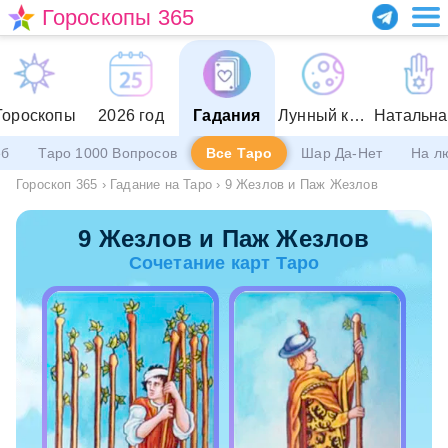
Гороскопы 365
Гороскопы
2026 год
Гадания
Лунный календарь
еб
Таро 1000 Вопросов
Все Таро
Шар Да-Нет
На л
Гороскоп 365
›
Гадание на Таро
›
9 Жезлов и Паж Жезлов
9 Жезлов и Паж Жезлов
Сочетание карт Таро