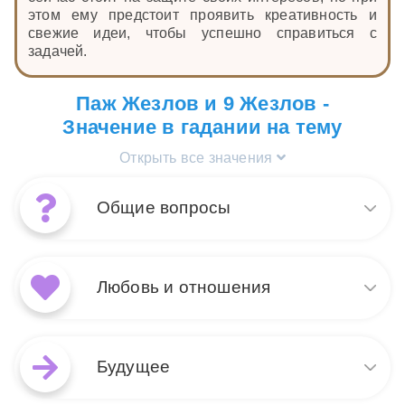
этом ему предстоит проявить креативность и
свежие идеи, чтобы успешно справиться с
задачей.
Паж Жезлов и 9 Жезлов -
Значение в гадании на тему
Открыть все значения
Общие вопросы
Сочетание карт 9 Жезлов и
Паж Жезлов в раскладах на
Любовь и отношения
общие вопросы
символизирует состояние
настороженности и
В вопросах любви и
готовности к новым вызовам.
отношений сочетание 9
Будущее
9 Жезлов указывает на
Жезлов и Паж Жезлов
пережитые испытания и
символизирует стойкость в