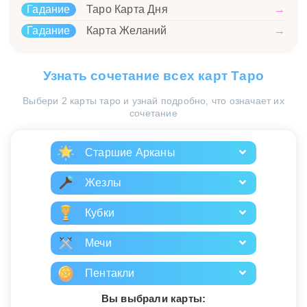
Гадание
Таро Карта Дня
→
Гадание
Карта Желаний
→
Узнать сочетание всех карт Таро
Выбери 2 карты таро и узнай подробно, что означает их
сочетание
Старшие Арканы
Жезлы
Кубки
Мечи
Пентакли
Вы выбрали карты: