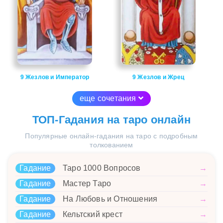
9 Жезлов и Император
9 Жезлов и Жрец
еще сочетания
ТОП-Гадания на таро онлайн
Популярные онлайн-гадания на таро с подробным
толкованием
Гадание
Таро 1000 Вопросов
→
Гадание
Мастер Таро
→
Гадание
На Любовь и Отношения
→
Гадание
Кельтский крест
→