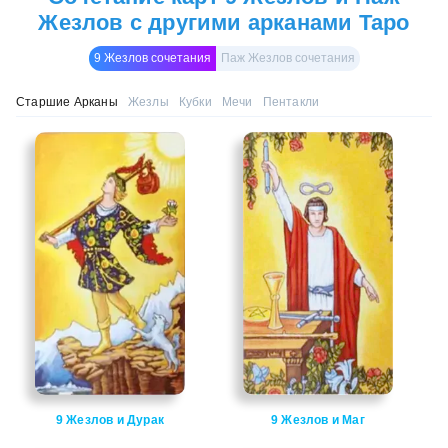
Жезлов с другими арканами Таро
9 Жезлов сочетания
Паж Жезлов сочетания
Старшие Арканы
Жезлы
Кубки
Мечи
Пентакли
9 Жезлов и Дурак
9 Жезлов и Маг