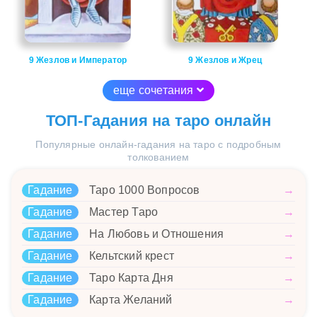
9 Жезлов и Император
9 Жезлов и Жрец
еще сочетания
ТОП-Гадания на таро онлайн
Популярные онлайн-гадания на таро с подробным
толкованием
Гадание
Таро 1000 Вопросов
→
Гадание
Мастер Таро
→
Гадание
На Любовь и Отношения
→
Гадание
Кельтский крест
→
Гадание
Таро Карта Дня
→
Гадание
Карта Желаний
→