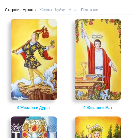
Старшие Арканы
Жезлы
Кубки
Мечи
Пентакли
9 Жезлов и Дурак
9 Жезлов и Маг