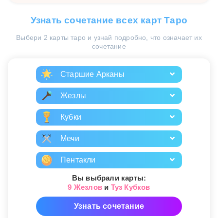
Узнать сочетание всех карт Таро
Выбери 2 карты таро и узнай подробно, что означает их
сочетание
Старшие Арканы
Жезлы
Кубки
Мечи
Пентакли
Вы выбрали карты:
9 Жезлов
и
Туз Кубков
Узнать сочетание