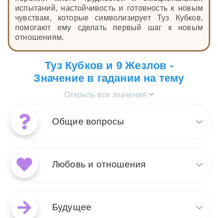
испытаний, настойчивость и готовность к новым
чувствам, которые символизирует Туз Кубков,
помогают ему сделать первый шаг к новым
отношениям.
Туз Кубков и 9 Жезлов -
Значение в гадании на тему
Открыть все значения
Общие вопросы
Сочетание 9 Жезлов и Туз
Кубков в раскладе на общие
Любовь и отношения
вопросы говорит о том, что
после периода испытаний и
стойкости вас ждет
В раскладе на любовь и
эмоциональное обновление и
отношения 9 Жезлов и Туз
Будущее
глубокое удовлетворение. 9
Кубков указывают на то, что