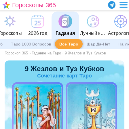
Гороскопы 365
Гороскопы
2026 год
Гадания
Лунный календарь
Астролог
еб
Таро 1000 Вопросов
Все Таро
Шар Да-Нет
На л
Гороскоп 365
›
Гадание на Таро
›
9 Жезлов и Туз Кубков
9 Жезлов и Туз Кубков
Сочетание карт Таро