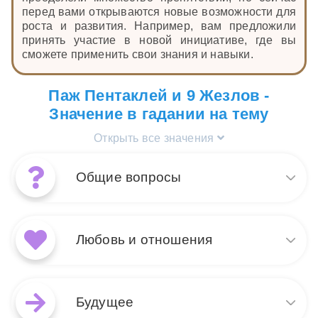
перед вами открываются новые возможности для
роста и развития. Например, вам предложили
принять участие в новой инициативе, где вы
сможете применить свои знания и навыки.
Паж Пентаклей и 9 Жезлов -
Значение в гадании на тему
Открыть все значения
Общие вопросы
Сочетание карт Таро 9
Жезлов и Паж Пентаклей в
Любовь и отношения
общих раскладах указывает
на ситуацию, когда человек
настойчиво преодолевает
В раскладе на любовь и
трудности и не отступает,
отношения сочетание 9
Будущее
даже если кажется, что силы
Жезлов и Пажа Пентаклей