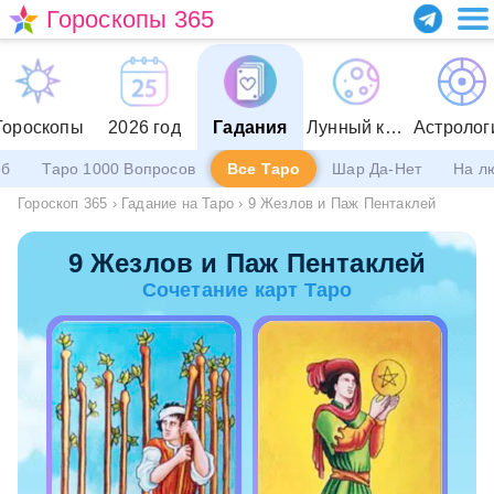
Гороскопы 365
Гороскопы
2026 год
Гадания
Лунный календарь
Астролог
еб
Таро 1000 Вопросов
Все Таро
Шар Да-Нет
На л
Гороскоп 365
›
Гадание на Таро
›
9 Жезлов и Паж Пентаклей
9 Жезлов и Паж Пентаклей
Сочетание карт Таро