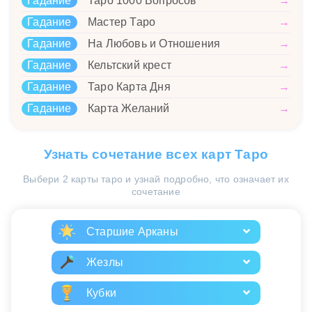
Гадание
Таро 1000 Вопросов
→
Гадание
Мастер Таро
→
Гадание
На Любовь и Отношения
→
Гадание
Кельтский крест
→
Гадание
Таро Карта Дня
→
Гадание
Карта Желаний
→
Узнать сочетание всех карт Таро
Выбери 2 карты таро и узнай подробно, что означает их
сочетание
Старшие Арканы
Жезлы
Кубки