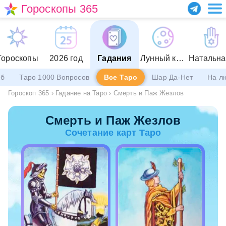
Гороскопы 365
Гороскопы
2026 год
Гадания
Лунный календарь
еб
Таро 1000 Вопросов
Все Таро
Шар Да-Нет
На л
Гороскоп 365
›
Гадание на Таро
›
Смерть и Паж Жезлов
Смерть и Паж Жезлов
Сочетание карт Таро