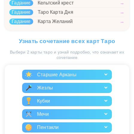
Гадание
Кельтский крест
→
Гадание
Таро Карта Дня
→
Гадание
Карта Желаний
→
Узнать сочетание всех карт Таро
Выбери 2 карты таро и узнай подробно, что означает их
сочетание
Старшие Арканы
Жезлы
Кубки
Мечи
Пентакли