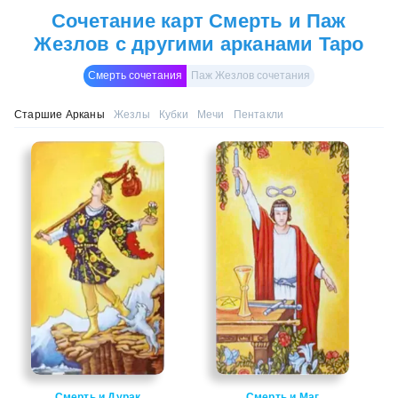
Сочетание карт Смерть и Паж
Жезлов с другими арканами Таро
Смерть сочетания
Паж Жезлов сочетания
Старшие Арканы
Жезлы
Кубки
Мечи
Пентакли
Смерть и Дурак
Смерть и Маг