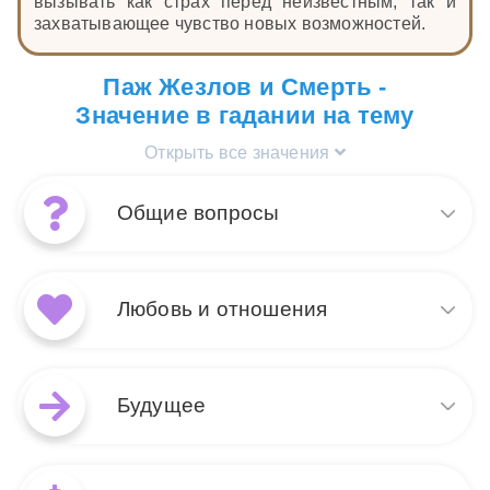
вызывать как страх перед неизвестным, так и
захватывающее чувство новых возможностей.
Паж Жезлов и Смерть -
Значение в гадании на тему
Открыть все значения
Общие вопросы
Сочетание карт Смерть и Паж
Жезлов символизирует конец
Любовь и отношения
одного жизненного этапа и
начало нового, наполненного
энтузиазмом и новыми
В любви и отношениях
возможностями. Карта
сочетание Смерти и Пажа
Будущее
Смерть предвещает
Жезлов указывает на
трансформацию, прощание с
завершение старого этапа в
прошлым и освобождение от старого. Паж
паре или даже разрыв, за
При рассмотрении будущего
Жезлов, в свою очередь, приносит свежую
которым следует яркое