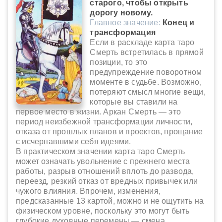
старого, чтобы открыть
дорогу новому.
Главное значение:
Конец и
трансформация
Если в раскладе карта таро
Смерть встретилась в прямой
позиции, то это
предупреждение поворотном
моменте в судьбе. Возможно,
потеряют смысл многие вещи,
которые вы ставили на
первое место в жизни. Аркан Смерть — это
период неизбежной трансформации личности,
отказа от прошлых планов и проектов, прощание
с исчерпавшими себя идеями.
В практическом значении карта таро Смерть
может означать увольнение с прежнего места
работы, разрыв отношений вплоть до развода,
переезд, резкий отказ от вредных привычек или
чужого влияния. Впрочем, изменения,
предсказанные 13 картой, можно и не ощутить на
физическом уровне, поскольку это могут быть
глубокие духовные перемены — смена