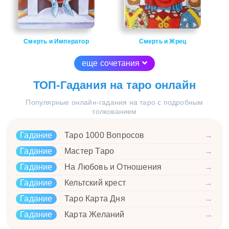
Смерть и Император
Смерть и Жрец
еще сочетания
ТОП-Гадания на таро онлайн
Популярные онлайн-гадания на таро с подробным
толкованием
Гадание
Таро 1000 Вопросов
→
Гадание
Мастер Таро
→
Гадание
На Любовь и Отношения
→
Гадание
Кельтский крест
→
Гадание
Таро Карта Дня
→
Гадание
Карта Желаний
→