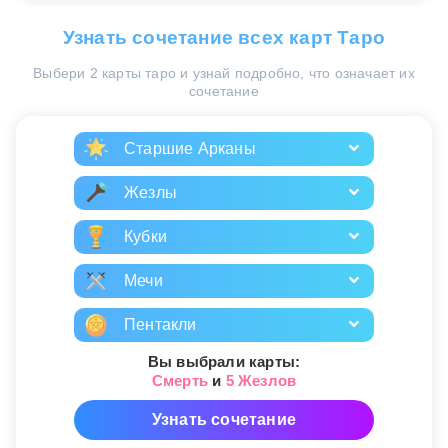
Узнать сочетание всех карт Таро
Выбери 2 карты таро и узнай подробно, что означает их
сочетание
Старшие Арканы
Жезлы
Кубки
Мечи
Пентакли
Вы выбрали карты:
Смерть
и
5 Жезлов
Узнать сочетание