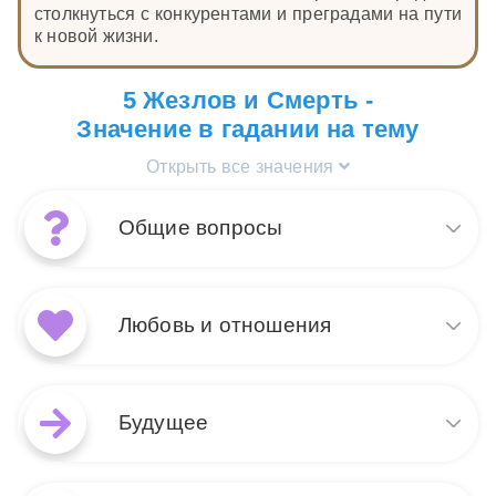
столкнуться с конкурентами и преградами на пути
к новой жизни.
5 Жезлов и Смерть -
Значение в гадании на тему
Открыть все значения
Общие вопросы
Сочетание карт Смерть и 5
Жезлов в общих вопросах
Любовь и отношения
говорит о крупных
изменениях и переменах,
которые вызывают
В раскладе на любовь и
внутренние и внешние
отношения сочетание Смерти
Будущее
конфликты. Смерть
и 5 Жезлов предвещает
символизирует завершение
конец старого формата
старого этапа и начало нового, а 5 Жезлов
взаимоотношений и
При раскладе на будущее
отражает борьбу и противоречия, возникающие