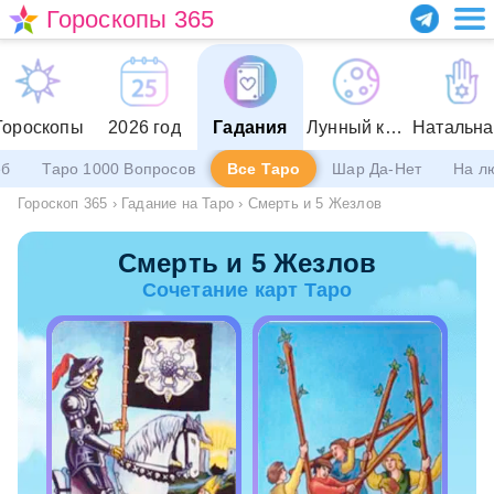
Гороскопы 365
Гороскопы
2026 год
Гадания
Лунный календарь
еб
Таро 1000 Вопросов
Все Таро
Шар Да-Нет
На л
Гороскоп 365
›
Гадание на Таро
›
Смерть и 5 Жезлов
Смерть и 5 Жезлов
Сочетание карт Таро