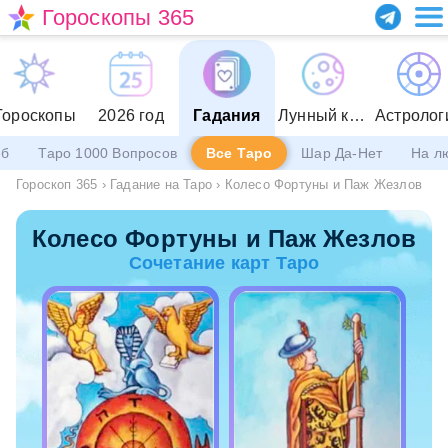
Гороскопы 365
Гороскопы
2026 год
Гадания
Лунный календарь
Астролог
еб
Таро 1000 Вопросов
Все Таро
Шар Да-Нет
На л
Гороскоп 365
›
Гадание на Таро
›
Колесо Фортуны и Паж Жезлов
Колесо Фортуны и Паж Жезлов
Сочетание карт Таро