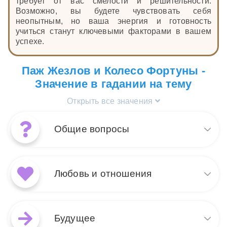
требует от вас смелости и решительности.
Возможно, вы будете чувствовать себя
неопытным, но ваша энергия и готовность
учиться станут ключевыми факторами в вашем
успехе.
Паж Жезлов и Колесо Фортуны -
Значение в гадании на тему
Открыть все значения
Общие вопросы
Сочетание карт таро Колесо
Фортуны и Паж Жезлов в
Любовь и отношения
раскладах на общие вопросы
символизирует период
перемен и новых начинаний.
Когда Колесо Фортуны и Паж
Колесо Фортуны указывает на
Жезлов появляются вместе в
Будущее
неожиданные повороты
раскладах на любовь и