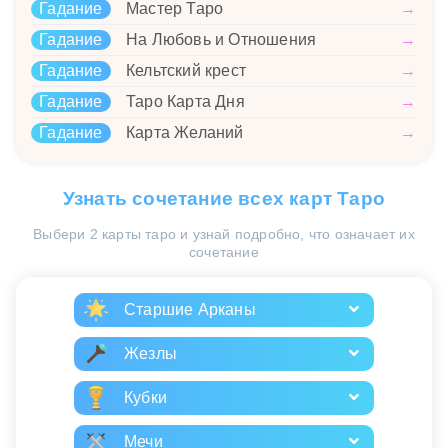
Гадание
Мастер Таро
→
Гадание
На Любовь и Отношения
→
Гадание
Кельтский крест
→
Гадание
Таро Карта Дня
→
Гадание
Карта Желаний
→
Узнать сочетание всех карт Таро
Выбери 2 карты таро и узнай подробно, что означает их
сочетание
Старшие Арканы
Жезлы
Кубки
Мечи