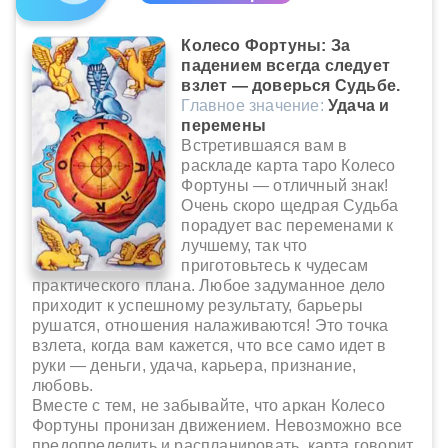
Колесо Фортуны: За
падением всегда следует
взлет — доверься Судьбе.
Главное значение:
Удача и
перемены
Встретившаяся вам в
раскладе карта таро Колесо
Фортуны — отличный знак!
Очень скоро щедрая Судьба
порадует вас переменами к
лучшему, так что
приготовьтесь к чудесам
практического плана. Любое задуманное дело
приходит к успешному результату, барьеры
рушатся, отношения налаживаются! Это точка
взлета, когда вам кажется, что все само идет в
руки — деньги, удача, карьера, признание,
любовь.
Вместе с тем, не забывайте, что аркан Колесо
Фортуны пронизан движением. Невозможно все
предопределить и распланировать, карта говорит