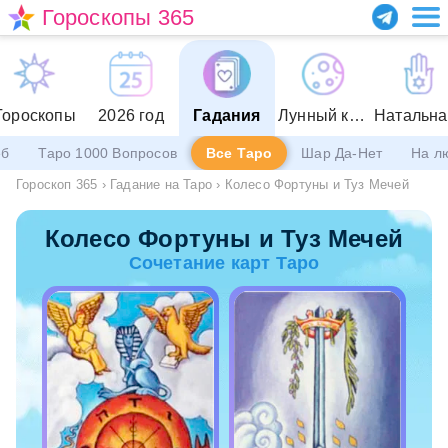
Гороскопы 365
Гороскопы
2026 год
Гадания
Лунный календарь
еб
Таро 1000 Вопросов
Все Таро
Шар Да-Нет
На л
Гороскоп 365
›
Гадание на Таро
›
Колесо Фортуны и Туз Мечей
Колесо Фортуны и Туз Мечей
Сочетание карт Таро