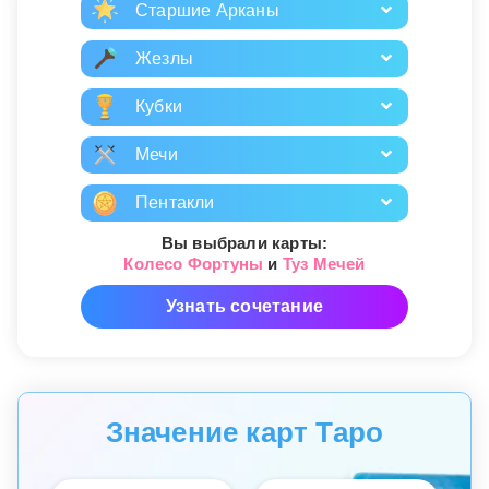
Старшие Арканы
Жезлы
Кубки
Мечи
Пентакли
Вы выбрали карты:
Колесо Фортуны
и
Туз Мечей
Узнать сочетание
Значение карт Таро