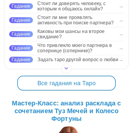
действовать на основе логики.
Стоит ли доверять человеку, с
Будьте готовы к переменам
Гадание
→
которым я общаюсь онлайн?
— они могут принести вам неожиданные успехи
или новые возможности.
Стоит ли мне проявлять
14 Нравится
Гадание
→
активность при поиске партнера?
Каковы мои шансы на второе
14 Нравится
Гадание
→
свидание?
Что привлекло моего партнера в
Гадание
→
сопернице (сопернике)?
Гадание
Задать таро другой вопрос о любви
→
Все гадания на Таро
Мастер-Класс: анализ расклада с
сочетанием Туз Мечей и Колесо
Фортуны