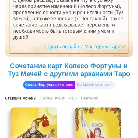
В целом расклад показывает путь к успеху
через принятие изменений (Колесо Фортуны),
проявление ясности ума и решительности (Туз
Мечей), а также терпение (7 Пентаклей). Такое
сочетание карт предсказывает перемены и
необходимость быть готовым к ним умом и
душой.
Гадать онлайн с Мастером Таро >
Сочетание карт Колесо Фортуны и
Туз Мечей с другими арканами Таро
Колесо Фортуны сочетания
Туз Мечей сочетания
Старшие Арканы
Жезлы
Кубки
Мечи
Пентакли