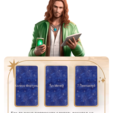
Колесо Фортуны
Туз Мечей
7 Пентаклей