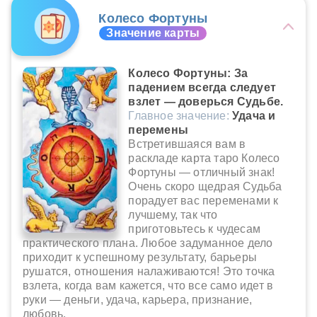
Колесо Фортуны
Значение карты
Колесо Фортуны: За
падением всегда следует
взлет — доверься Судьбе.
Главное значение:
Удача и
перемены
Встретившаяся вам в
раскладе карта таро Колесо
Фортуны — отличный знак!
Очень скоро щедрая Судьба
порадует вас переменами к
лучшему, так что
приготовьтесь к чудесам
практического плана. Любое задуманное дело
приходит к успешному результату, барьеры
рушатся, отношения налаживаются! Это точка
взлета, когда вам кажется, что все само идет в
руки — деньги, удача, карьера, признание,
любовь.