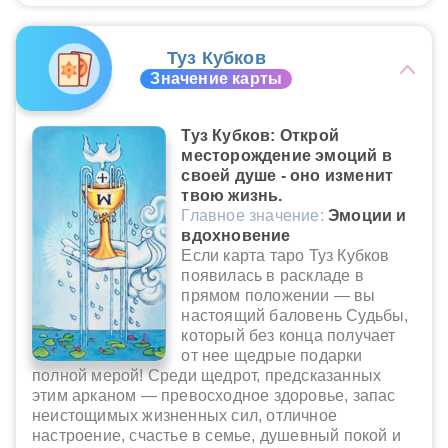
Туз Кубков
Значение карты
Туз Кубков: Открой
месторождение эмоций в
своей душе - оно изменит
твою жизнь.
Главное значение:
Эмоции и
вдохновение
Если карта таро Туз Кубков
появилась в раскладе в
прямом положении — вы
настоящий баловень Судьбы,
который без конца получает
от нее щедрые подарки
полной мерой! Среди щедрот, предсказанных
этим арканом — превосходное здоровье, запас
неистощимых жизненных сил, отличное
настроение, счастье в семье, душевный покой и