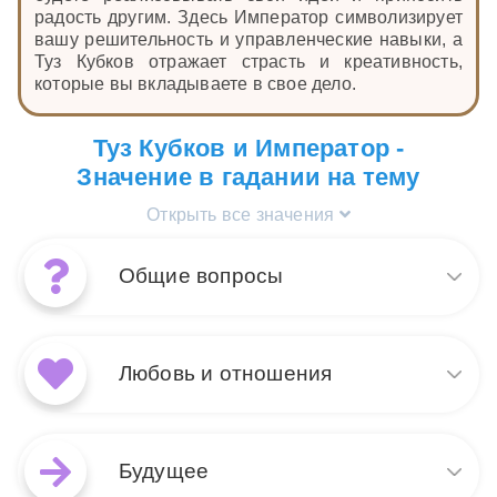
радость другим. Здесь Император символизирует
вашу решительность и управленческие навыки, а
Туз Кубков отражает страсть и креативность,
которые вы вкладываете в свое дело.
Туз Кубков и Император -
Значение в гадании на тему
Открыть все значения
Общие вопросы
Сочетание карт Император и
Туз Кубков в общих
Любовь и отношения
раскладах символизирует
гармоничное сочетание
структурированного подхода
В раскладе на любовь и
и эмоционального
отношения сочетание
Будущее
удовлетворения. Император,
Императора и Туза Кубков