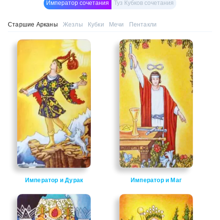
Император сочетания
Туз Кубков сочетания
Старшие Арканы
Жезлы
Кубки
Мечи
Пентакли
Император и Дурак
Император и Маг