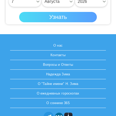
О нас
Контакты
Вопросы и Ответы
Надежда Зима
О "Тайне имени" Н. Зима
О ежедневных гороскопах
О соннике 365