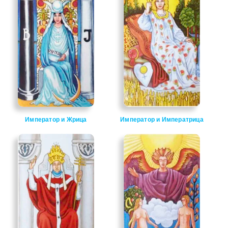
Император и Жрица
Император и Императрица