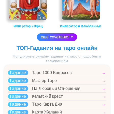
Император и Жрец
Император и Влюбленные
еще сочетания
ТОП-Гадания на таро онлайн
Популярные онлайн-гадания на таро с подробным
толкованием
Гадание
Таро 1000 Вопросов
→
Гадание
Мастер Таро
→
Гадание
На Любовь и Отношения
→
Гадание
Кельтский крест
→
Гадание
Таро Карта Дня
→
Гадание
Карта Желаний
→