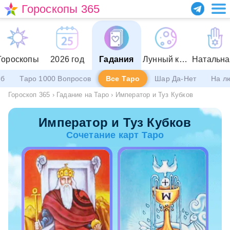
Гороскопы 365
Гороскопы
2026 год
Гадания
Лунный календарь
еб
Таро 1000 Вопросов
Все Таро
Шар Да-Нет
На л
Гороскоп 365
›
Гадание на Таро
›
Император и Туз Кубков
Император и Туз Кубков
Сочетание карт Таро