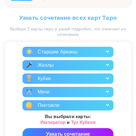
Узнать сочетание всех карт Таро
Выбери 2 карты таро и узнай подробно, что означает их
сочетание
Старшие Арканы
Жезлы
Кубки
Мечи
Пентакли
Вы выбрали карты:
Император
и
Туз Кубков
Узнать сочетание