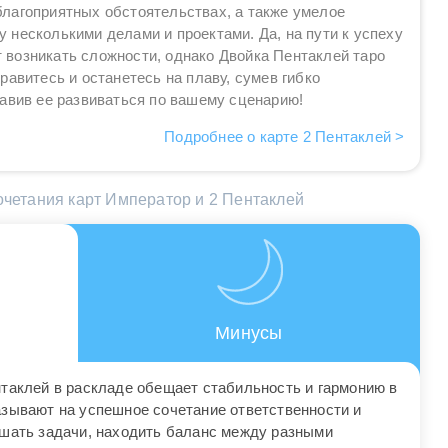
благоприятных обстоятельствах, а также умелое
у несколькими делами и проектами. Да, на пути к успеху
 возникать сложности, однако Двойка Пентаклей таро
равитесь и останетесь на плаву, сумев гибко
тавив ее развиваться по вашему сценарию!
Подробнее о карте 2 Пентаклей >
четания карт Император и 2 Пентаклей
Минусы
нтаклей в раскладе обещает стабильность и гармонию в
азывают на успешное сочетание ответственности и
ешать задачи, находить баланс между разными