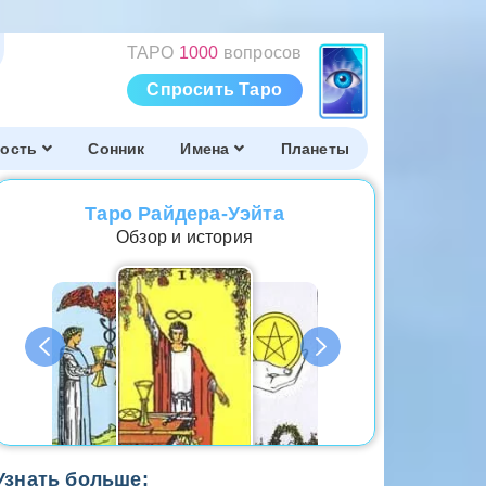
ТАРО
1000
вопросов
Спросить Таро
ость
Сонник
Имена
Планеты
Таро Райдера-Уэйта
Обзор и история
Узнать больше: