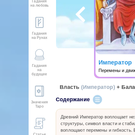
Гадания
на любовь
Гадания
на Рунах
Император
Гадания
на
Перемены и дви
будущее
Власть
(Император)
+ Бал
Содержание
Значения
Таро
Древний Император воплощает не
структуры, символ власти и стаби
воплощают перемены и гибкость. 
Статьи