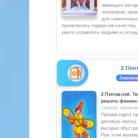
имеющего автори
человеком, проя
для намеченных 
проявлялись лидерские качества, 
умело управлять людьми и ситуац
2 Пен
Значени
2 Пентаклей: Т
решить финанс
Главное значени
Прямая карта та
деловую хватку,
выгодно обустро
При этом выпавш