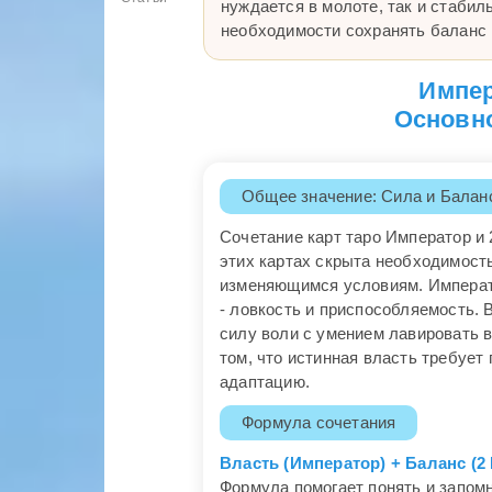
нуждается в молоте, так и стабил
необходимости сохранять баланс 
Импер
Основно
Общее значение: Сила и Балан
Сочетание карт таро Император и 
этих картах скрыта необходимост
изменяющимся условиям. Императо
- ловкость и приспособляемость. 
силу воли с умением лавировать в
том, что истинная власть требует 
адаптацию.
Формула сочетания
Власть (Император) + Баланс (2
Формула помогает понять и запомн