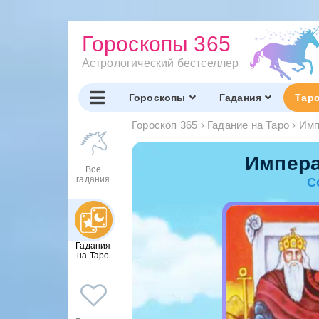
Гороскопы 365
Астрологический бестселлер
Гороскопы
Гадания
Тар
Гороскоп 365
›
Гадание на Таро
›
Имп
Импера
Все
гадания
С
Гадания
на Таро