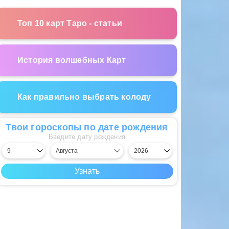
Топ 10 карт Таро - статьи
История волшебных Карт
Как правильно выбрать колоду
Твои гороскопы по дате рождения
Введите дату рождения