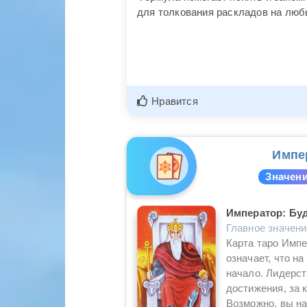
для толкования раскладов на люб
Нравится
Импе
Значени
Император: Буд
Главное значен
Карта таро Импе
означает, что н
начало. Лидерст
достижения, за 
Возможно, вы на