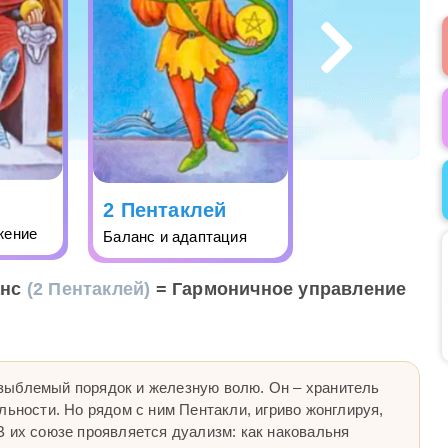
2 Пентаклей
жение
Баланс и адаптация
анс
(2 Пентаклей)
= Гармоничное управление
зыблемый порядок и железную волю. Он – хранитель
льности. Но рядом с ним Пентакли, игриво жонглируя,
В их союзе проявляется дуализм: как наковальня