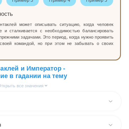
Пример 3
Пример 4
Пример 5
ность
нтаклей может описывать ситуацию, когда человек
е и сталкивается с необходимостью балансировать
режними задачами. Это период, когда нужно проявить
 своей командой, но при этом не забывать о своих
таклей и Император -
ие в гадании на тему
Открыть все значения
рт Таро Император и 2 Пентаклей в общем раскладе
т необходимость находить баланс и гармонию в
я