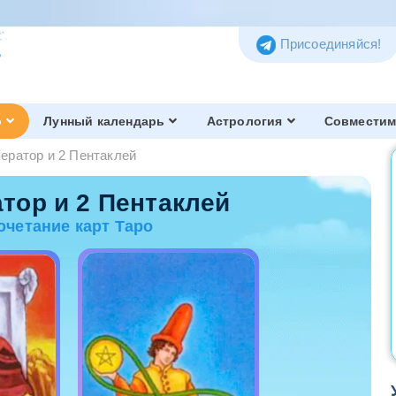
Присоединяйся!
о
Лунный календарь
Астрология
Совместим
ератор и 2 Пентаклей
Таро Тота
Обзор и история
тор и 2 Пентаклей
очетание карт Таро