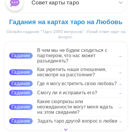
прогнозировании результата,
как Паж Пентаклей обещает
Совет карты таро
подходы для достижения успеха.
Император и Паж Пентаклей
успех в начинаниях. Вместе
обещают успешное
они подчеркивают, что ваше дело будет
32 Нравится
завершение начинаний
развиваться согласно плану, и вы можете
В этом контексте карты
Гадания на картах таро на Любовь
благодаря сочетанию власти
рассчитывать на поддержку от внешних
подсказывают необходимость
и практичности. Этот союз
факторов.
Онлайн-гадание “Таро 1000 вопросов”. Узнай ответ карт на
объединения авторитетных
говорит о том, что ваше
вопрос:
решений с практическими
руководство и стратегический подход помогут
действиями. Император
32 Нравится
достигнуть намеченных целей. Ваша решимость
напоминает о важности
В чем мы не будем сходиться с
обеспечит стабильный прогресс в делах.
ответственности за свои
Гадание
партнером, что нас может
→
разъединять?
действия, тогда как Паж
Пентаклей вдохновляет на изучение нового и
32 Нравится
Как укрепить наши отношения,
Гадание
→
открытие новых горизонтов. Эти карты могут
несмотря на расстояние?
говорить о необходимости сбалансированного
Гадание
Где я могу встретить свою любовь?
→
подхода к карьерным вопросам или финансовым
проектам.
Гадание
Смогу ли я исправить его?
→
Какие сюрпризы или
32 Нравится
Гадание
неожиданности могут меня ждать
→
на этом свидании?
Гадание
Задать таро другой вопрос о любви
→