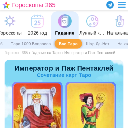
Гороскопы 365
Гороскопы
2026 год
Гадания
Лунный календарь
еб
Таро 1000 Вопросов
Все Таро
Шар Да-Нет
На л
Гороскоп 365
›
Гадание на Таро
›
Император и Паж Пентаклей
Император и Паж Пентаклей
Сочетание карт Таро