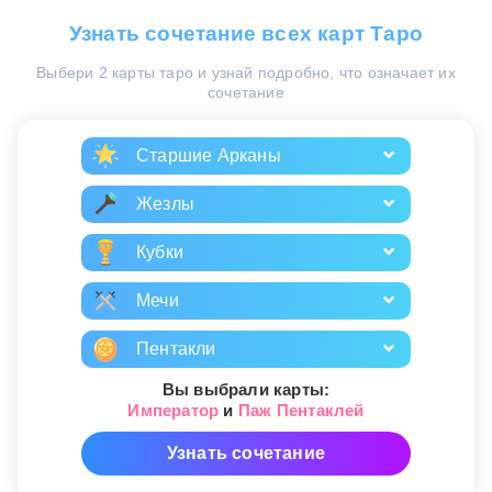
Узнать сочетание всех карт Таро
Выбери 2 карты таро и узнай подробно, что означает их
сочетание
Старшие Арканы
Жезлы
Кубки
Мечи
Пентакли
Вы выбрали карты:
Император
и
Паж Пентаклей
Узнать сочетание