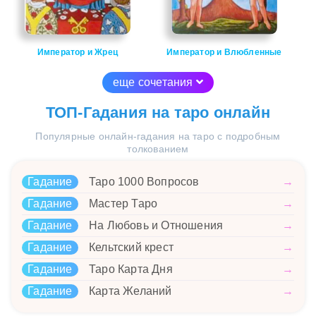
Император и Жрец
Император и Влюбленные
еще сочетания
ТОП-Гадания на таро онлайн
Популярные онлайн-гадания на таро с подробным
толкованием
Гадание
Таро 1000 Вопросов
→
Гадание
Мастер Таро
→
Гадание
На Любовь и Отношения
→
Гадание
Кельтский крест
→
Гадание
Таро Карта Дня
→
Гадание
Карта Желаний
→