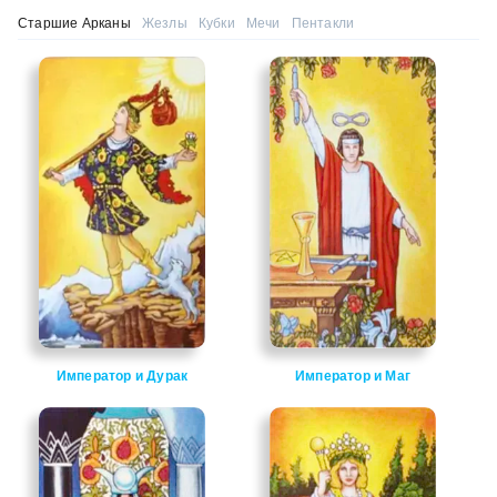
Старшие Арканы
Жезлы
Кубки
Мечи
Пентакли
Император и Дурак
Император и Маг