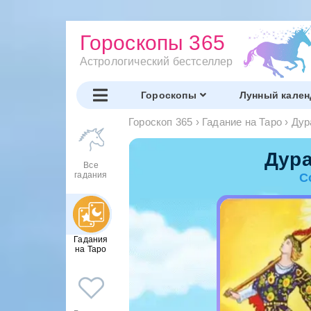
Гороскопы 365
Астрологический бестселлер
Гороскопы
Лунный кален
Гороскоп 365
›
Гадание на Таро
›
Дур
Дура
Все
гадания
С
Гадания
на Таро