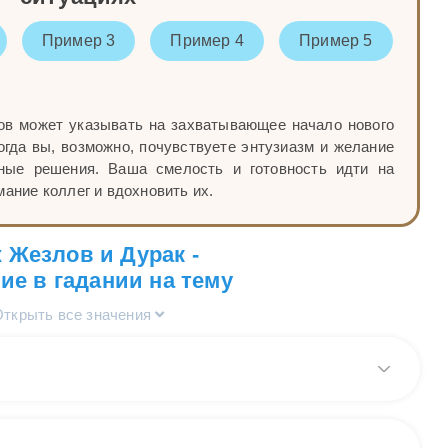
Пример 3
Пример 4
Пример 5
ов может указывать на захватывающее начало нового
когда вы, возможно, почувствуете энтузиазм и желание
тные решения. Ваша смелость и готовность идти на
ание коллег и вдохновить их.
 Жезлов и Дурак -
ие в гадании на тему
Открыть все значения
ладе на общие вопросы выпадают карты Дурак и Паж