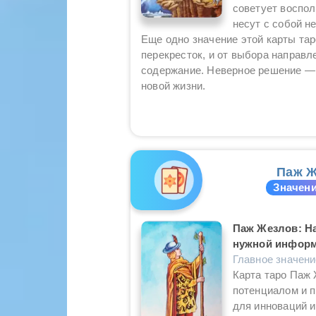
советует воспол
несут с собой н
Еще одно значение этой карты тар
перекресток, и от выбора направле
содержание. Неверное решение — п
новой жизни.
Паж Ж
Значени
Паж Жезлов: Н
нужной информ
Главное значен
Карта таро Паж
потенциалом и п
для инноваций и