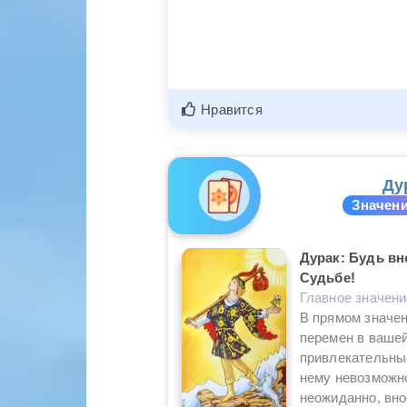
Нравится
Ду
Значени
Дурак: Будь вн
Судьбе!
Главное значен
В прямом значен
перемен в вашей
привлекательные
нему невозможно
неожиданно, вно