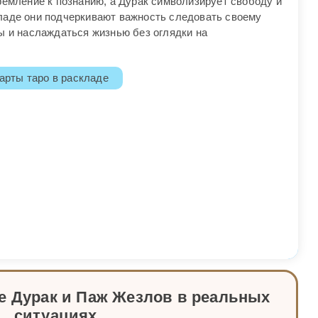
ремление к познанию, а Дурак символизирует свободу и
ладе они подчеркивают важность следовать своему
ы и наслаждаться жизнью без оглядки на
арты таро в раскладе
е Дурак и Паж Жезлов в реальных
ситуациях