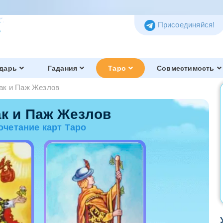
Присоединяйся!
дарь
Гадания
Таро
Совместимость
ак и Паж Жезлов
Таро Тота
Обзор и история
к и Паж Жезлов
очетание карт Таро