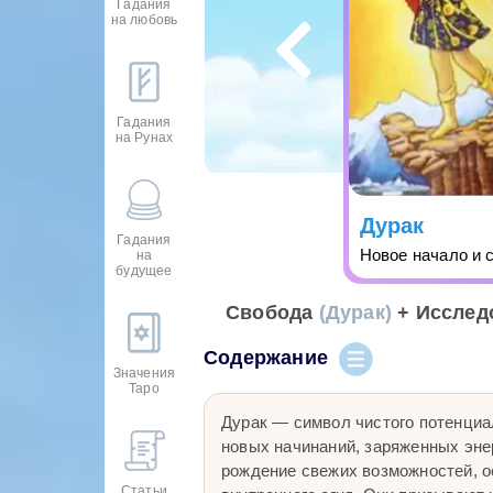
Гадания
на любовь
Гадания
на Рунах
Дурак
Гадания
Новое начало и 
на
будущее
Свобода
(Дурак)
+ Исслед
Содержание
Значения
Таро
Дурак — символ чистого потенциа
новых начинаний, заряженных эне
рождение свежих возможностей, о
Статьи