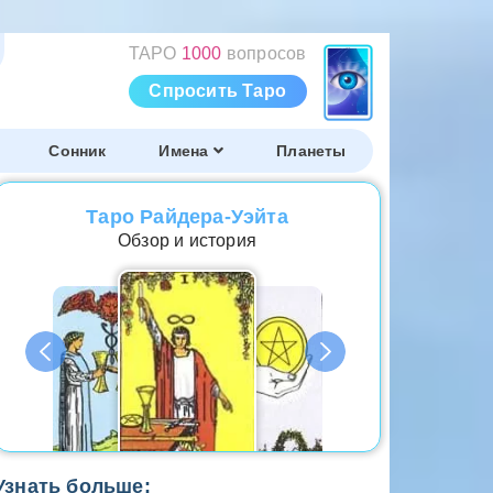
ТАРО
1000
вопросов
Спросить Таро
Сонник
Имена
Планеты
Таро Райдера-Уэйта
Обзор и история
Узнать больше: