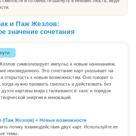
к смелости и готовности шагнуть в неизвестность, ведя
ости.
ак и Паж Жезлов:
е значение сочетания
 пути
 Жезлов символизирует импульс к новым начинаниям,
ие неизведанного. Это сочетание карт указывает на
и открытость к новым возможностям. Оно говорит о
, когда нужно проявить смелость и действовать без
 дуэте картины мира сталкиваются: хаос и порядок
творческой энергии и инноваций.
е (Паж Жезлов) = Новые возможности
ить логику взаимодействия двух карт. Используйте ее
ые темы.