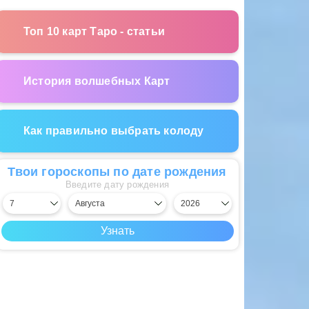
Топ 10 карт Таро - статьи
История волшебных Карт
Как правильно выбрать колоду
Твои гороскопы по дате рождения
Введите дату рождения