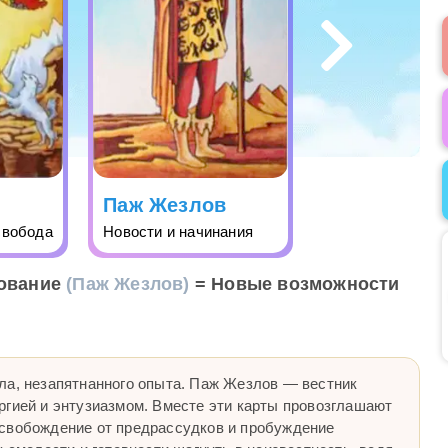
Паж Жезлов
свобода
Новости и начинания
ование
(Паж Жезлов)
= Новые возможности
ла, незапятнанного опыта. Паж Жезлов — вестник
ргией и энтузиазмом. Вместе эти карты провозглашают
свобождение от предрассудков и пробуждение