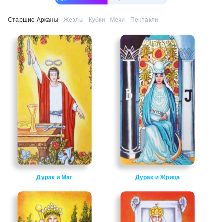
Старшие Арканы
Жезлы
Кубки
Мечи
Пентакли
Дурак и Маг
Дурак и Жрица