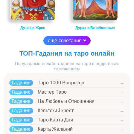
Дурак и Жрец
Дурак и Влюбленные
еще сочетания
ТОП-Гадания на таро онлайн
Популярные онлайн-гадания на таро с подробным
толкованием
Гадание
Таро 1000 Вопросов
→
Гадание
Мастер Таро
→
Гадание
На Любовь и Отношения
→
Гадание
Кельтский крест
→
Гадание
Таро Карта Дня
→
Гадание
Карта Желаний
→