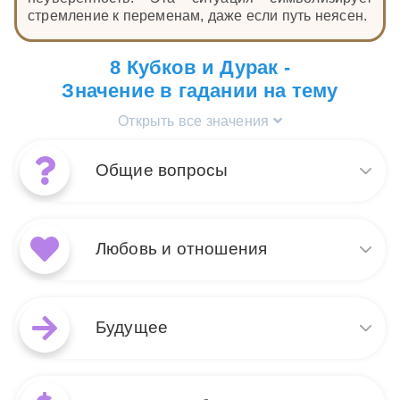
стремление к переменам, даже если путь неясен.
8 Кубков и Дурак -
Значение в гадании на тему
Открыть все значения
Общие вопросы
Когда в раскладе на общие
вопросы появляются карты
Любовь и отношения
Дурак и 8 Кубков, это
указывает на необходимость
перемен. Дурак
В контексте любви и
символизирует новое начало
отношений сочетание карт
Будущее
и риск, а 8 Кубков говорит о
Дурак и 8 Кубков говорит о
желании уйти от чего-то
начале нового этапа. Дурак
старого и ненужного. Вместе они показывают, что
подсказывает, что вы готовы
В раскладе на будущее
вам предстоит решительный шаг в неизведанное,
к новому, возможно,
появление Дурака и 8 Кубков