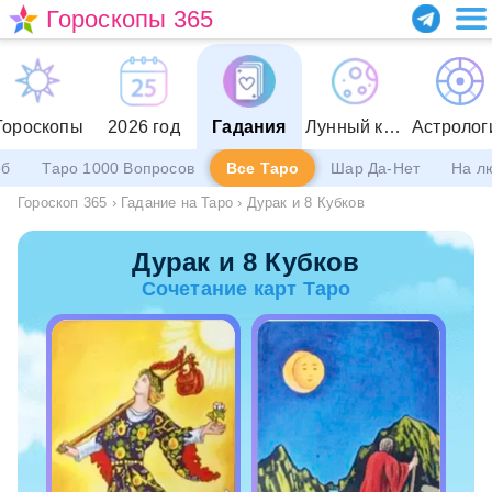
Гороскопы 365
Гороскопы
2026 год
Гадания
Лунный календарь
Астролог
еб
Таро 1000 Вопросов
Все Таро
Шар Да-Нет
На л
Гороскоп 365
›
Гадание на Таро
›
Дурак и 8 Кубков
Дурак и 8 Кубков
Сочетание карт Таро