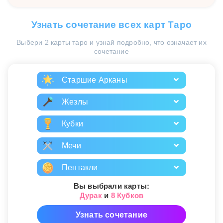
Узнать сочетание всех карт Таро
Выбери 2 карты таро и узнай подробно, что означает их
сочетание
Старшие Арканы
Жезлы
Кубки
Мечи
Пентакли
Вы выбрали карты:
Дурак
и
8 Кубков
Узнать сочетание