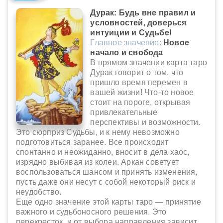
Дурак: Будь вне правил и
условностей, доверься
интуиции и Судьбе!
Главное значение:
Новое
начало и свобода
В прямом значении карта таро
Дурак говорит о том, что
пришло время перемен в
вашей жизни! Что-то новое
стоит на пороге, открывая
привлекательные
перспективы и возможности.
Это сюрприз Судьбы, и к нему невозможно
подготовиться заранее. Все происходит
спонтанно и неожиданно, вносит в дела хаос,
изрядно выбивая из колеи. Аркан советует
воспользоваться шансом и принять изменения,
пусть даже они несут с собой некоторый риск и
неудобство.
Еще одно значение этой карты таро — принятие
важного и судьбоносного решения. Это
перекресток, и от выбора направления зависит