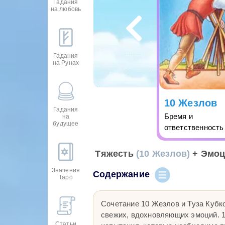
Гадания
на любовь
Гадания
на Рунах
10 Жезлов
Гадания
Бремя и
на
будущее
ответственность
Тяжесть
(10 Жезлов)
+ Эмо
Значения
Содержание
Таро
Сочетание 10 Жезлов и Туза Кубк
свежих, вдохновляющих эмоций. 1
Статьи