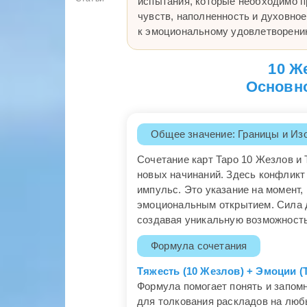
испытания, которые необходимо п
чувств, наполненность и духовное
к эмоциональному удовлетворению
10 Ж
Основно
Общее значение: Границы и Из
Сочетание карт Таро 10 Жезлов и
новых начинаний. Здесь конфлик
импульс. Это указание на момент,
эмоциональным открытием. Сила д
создавая уникальную возможност
Формула сочетания
Тяжесть (10 Жезлов) + Эмоции (
Формула помогает понять и запомн
для толкования раскладов на люб