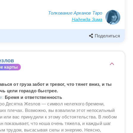
Толкование Арканов Таро
Надежда Зима
Поделиться
езлов
е карты
вься от груза забот и тревог, что тянет вниз, и ты
чь цели гораздо быстрее.
ие:
Бремя и ответственность
ро Десятка Жезлов — символ нелегкого бремени,
их плечах. Возможно, вы взвалили этот непосильный
ми или вас принудили к этому обстоятельства. В любом
ан показывает, что ноша очень тяжела, и каждый шаг
ым трудом, высасывая силы и энергию. Неясно,