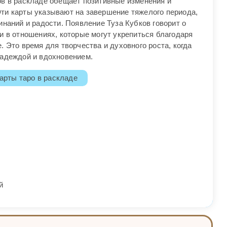
ов в раскладе обещает позитивные изменения и
ти карты указывают на завершение тяжелого периода,
инаний и радости. Появление Туза Кубков говорит о
и в отношениях, которые могут укрепиться благодаря
. Это время для творчества и духовного роста, когда
надеждой и вдохновением.
арты таро в раскладе
й