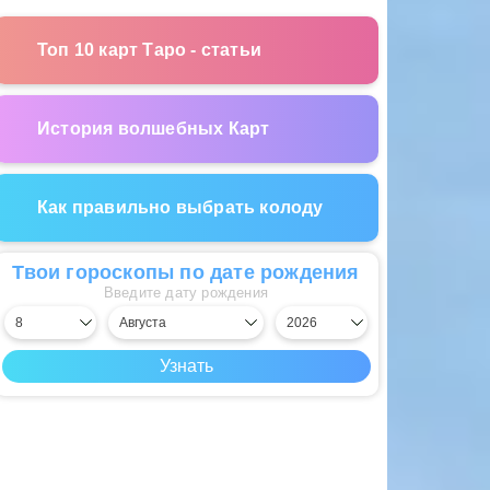
Топ 10 карт Таро - статьи
История волшебных Карт
Как правильно выбрать колоду
Твои гороскопы по дате рождения
Введите дату рождения