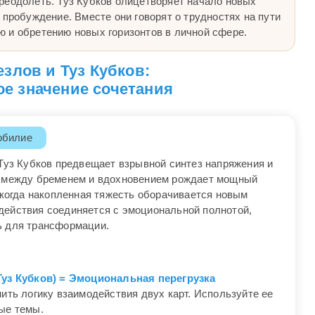
реодолеть. Туз Кубков олицетворяет начало новых
 пробуждение. Вместе они говорят о трудностях на пути
 и обретению новых горизонтов в личной сфере.
езлов и Туз Кубков:
е значение сочетания
обилие
 Туз Кубков предвещает взрывной синтез напряжения и
т между бременем и вдохновением рождает мощный
 когда накопленная тяжесть оборачивается новым
ействия соединяется с эмоциональной полнотой,
ь для трансформации.
Туз Кубков) = Эмоциональная перегрузка
ить логику взаимодействия двух карт. Используйте ее
ые темы.