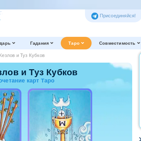
Присоединяйся!
дарь
Гадания
Таро
Совместимость
Жезлов и Туз Кубков
Таро Тота
Обзор и история
злов и Туз Кубков
очетание карт Таро