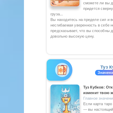
сможете ли вы д
придется сверну
груза...
Вы находитесь на пределе сил и в
несгибаемая уверенность в себе н
предсказывает, что вы способны д
довольно высокую цену.
Туз К
Значени
Туз Кубков: От
изменит твою ж
Главное значен
Если карта таро
— вы настоящий 