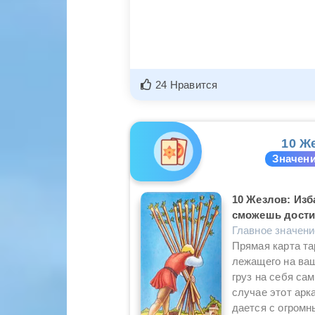
24 Нравится
10 Ж
Значени
10 Жезлов: Изба
сможешь дости
Главное значен
Прямая карта та
лежащего на ваш
груз на себя са
случае этот арк
дается с огромн