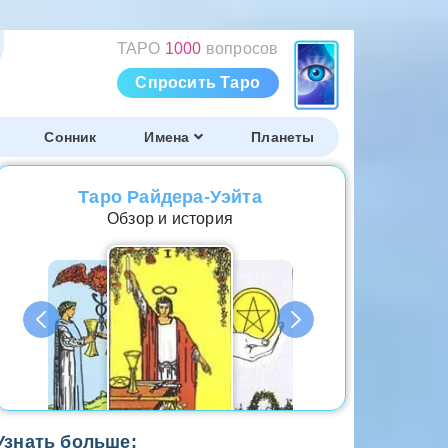
ТАРО
1000
вопросов
Спросить Таро
Сонник
Имена
Планеты
Таро Райдера-Уэйта
Обзор и история
Узнать больше: