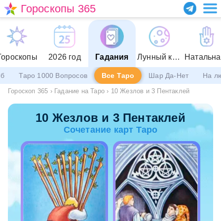
Гороскопы 365
Гороскопы
2026 год
Гадания
Лунный календарь
еб
Таро 1000 Вопросов
Все Таро
Шар Да-Нет
На л
Гороскоп 365
›
Гадание на Таро
›
10 Жезлов и 3 Пентаклей
10 Жезлов и 3 Пентаклей
Сочетание карт Таро