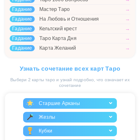
Гадание
Мастер Таро
→
Гадание
На Любовь и Отношения
→
Гадание
Кельтский крест
→
Гадание
Таро Карта Дня
→
Гадание
Карта Желаний
→
Узнать сочетание всех карт Таро
Выбери 2 карты таро и узнай подробно, что означает их
сочетание
Старшие Арканы
Жезлы
Кубки