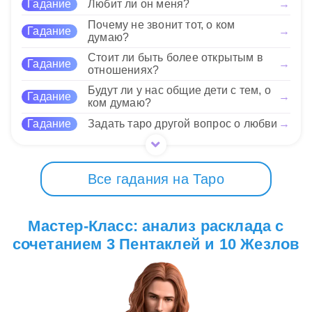
Гадание
Любит ли он меня?
→
обязанностей, а 3 Пентаклей напоминает о
важности коллективной работы. Важно
Почему не звонит тот, о ком
14 Нравится
Гадание
→
думаю?
оставаться открытым для предложений и
поддерживать взаимопонимание — это поможет
Стоит ли быть более открытым в
Гадание
→
избежать выгорания и достичь большего успеха
отношениях?
вместе с командой.
Будут ли у нас общие дети с тем, о
Гадание
→
ком думаю?
14 Нравится
Гадание
Задать таро другой вопрос о любви
→
Все гадания на Таро
Мастер-Класс: анализ расклада с
сочетанием 3 Пентаклей и 10 Жезлов