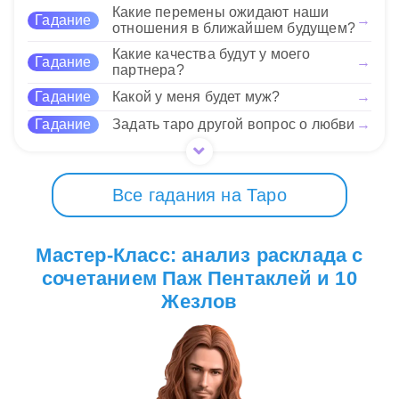
свои ресурсы с умом.
Какие перемены ожидают наши
Гадание
→
отношения в ближайшем будущем?
17 Нравится
Какие качества будут у моего
Гадание
→
партнера?
Гадание
Какой у меня будет муж?
→
Гадание
Задать таро другой вопрос о любви
→
Все гадания на Таро
Мастер-Класс: анализ расклада с
сочетанием Паж Пентаклей и 10
Жезлов