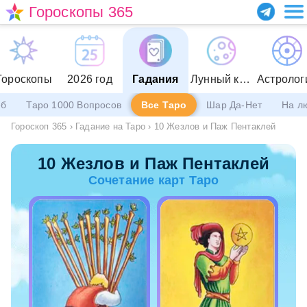
Гороскопы 365
Гороскопы
2026 год
Гадания
Лунный календарь
Астролог
еб
Таро 1000 Вопросов
Все Таро
Шар Да-Нет
На л
Гороскоп 365
›
Гадание на Таро
›
10 Жезлов и Паж Пентаклей
10 Жезлов и Паж Пентаклей
Сочетание карт Таро