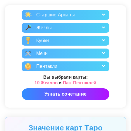
Старшие Арканы
Жезлы
Кубки
Мечи
Пентакли
Вы выбрали карты:
10 Жезлов
и
Паж Пентаклей
Узнать сочетание
Значение карт Таро