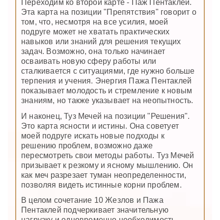
Переходим ко второй карте - Паж Пентаклей.
Эта карта на позиции "Препятствия" говорит о
том, что, несмотря на все усилия, моей
подруге может не хватать практических
навыков или знаний для решения текущих
задач. Возможно, она только начинает
осваивать новую сферу работы или
сталкивается с ситуациями, где нужно больше
терпения и учения. Энергия Пажа Пентаклей
показывает молодость и стремление к новым
знаниям, но также указывает на неопытность.
И наконец, Туз Мечей на позиции "Решения".
Это карта ясности и истины. Она советует
моей подруге искать новые подходы к
решению проблем, возможно даже
пересмотреть свои методы работы. Туз Мечей
призывает к резкому и ясному мышлению. Он
как меч разрезает туман неопределенности,
позволяя видеть истинные корни проблем.
В целом сочетание 10 Жезлов и Пажа
Пентаклей подчеркивает значительную
нагрузку и одновременно необходимость