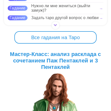
карьере, так и к личным отношениям, где
сотрудничество принесет свои плоды.
Нужно ли мне жениться (выйти
Гадание
→
замуж)?
Нравится
Гадание
Задать таро другой вопрос о любви
→
Все гадания на Таро
Мастер-Класс: анализ расклада с
сочетанием Паж Пентаклей и 3
Пентаклей