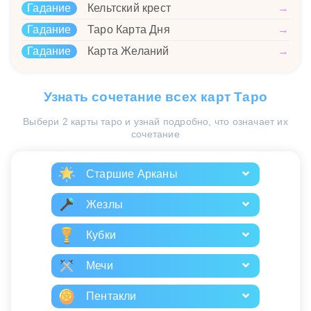
Гадание
Кельтский крест
→
Гадание
Таро Карта Дня
→
Гадание
Карта Желаний
→
Узнать сочетание всех карт Таро
Выбери 2 карты таро и узнай подробно, что означает их
сочетание
Старшие Арканы
Жезлы
Кубки
Мечи
Пентакли