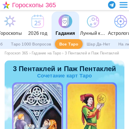
Гороскопы 365
Гороскопы
2026 год
Гадания
Лунный календарь
Астролог
еб
Таро 1000 Вопросов
Все Таро
Шар Да-Нет
На л
Гороскоп 365
›
Гадание на Таро
›
3 Пентаклей и Паж Пентаклей
3 Пентаклей и Паж Пентаклей
Сочетание карт Таро