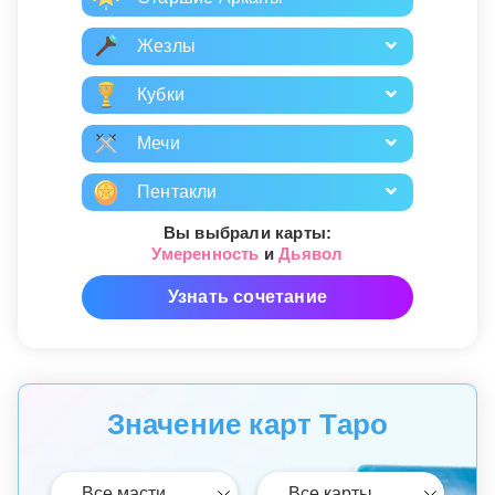
Жезлы
Кубки
Мечи
Пентакли
Вы выбрали карты:
Умеренность
и
Дьявол
Узнать сочетание
Значение карт Таро