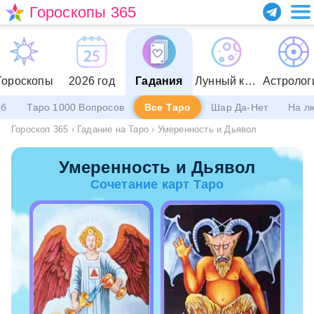
Гороскопы 365
Гороскопы
2026 год
Гадания
Лунный календарь
Астролог
еб
Таро 1000 Вопросов
Все Таро
Шар Да-Нет
На л
Гороскоп 365
›
Гадание на Таро
›
Умеренность и Дьявол
Умеренность и Дьявол
Сочетание карт Таро