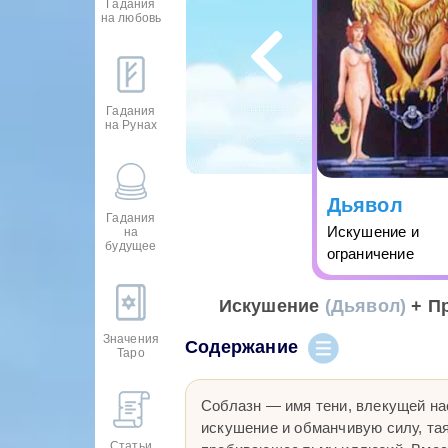
Гадания
на любовь
Гадания
на Рунах
Дьявол
Гадания
Искушение и
на
будущее
ограничение
Искушение
(Дьявол)
+ П
Значения
Содержание
Таро
Соблазн — имя тени, влекущей на
искушение и обманчивую силу, та
Статьи