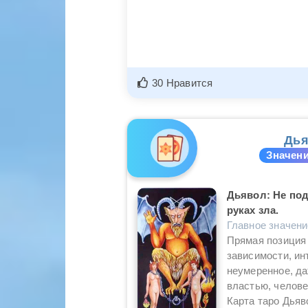
30 Нравится
Дья
Значени
Дьявол: Не под
руках зла.
Главное значен
Прямая позиция 
зависимости, ин
неумеренное, да
властью, челове
Карта таро Дьяв