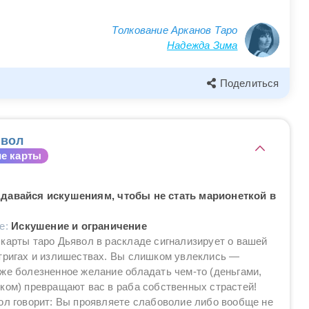
Толкование Арканов Таро
Надежда Зима
Поделиться
вол
е карты
давайся искушениям, чтобы не стать марионеткой в
ие:
Искушение и ограничение
карты таро Дьявол в раскладе сигнализирует о вашей
тригах и излишествах. Вы слишком увлеклись —
же болезненное желание обладать чем-то (деньгами,
ком) превращают вас в раба собственных страстей!
ол говорит: Вы проявляете слабоволие либо вообще не