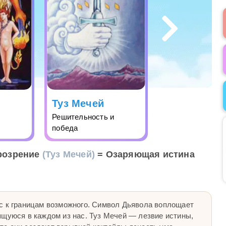
Туз Мечей
Решительность и
победа
розрение
(Туз Мечей)
= Озаряющая истина
с к границам возможного. Символ Дьявола воплощает
ящуюся в каждом из нас. Туз Мечей — лезвие истины,