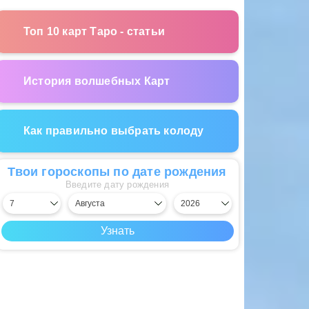
Топ 10 карт Таро - статьи
История волшебных Карт
Как правильно выбрать колоду
Твои гороскопы по дате рождения
Введите дату рождения