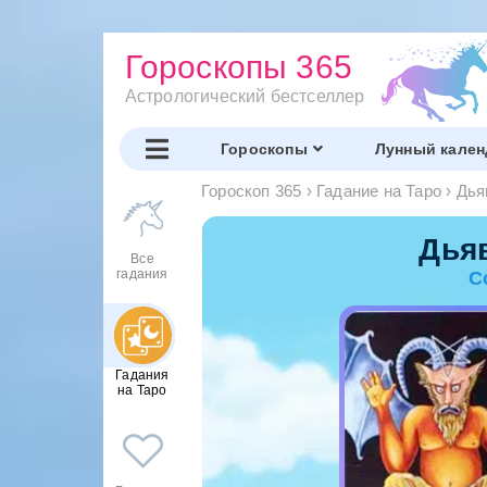
Гороскопы 365
Астрологический бестселлер
Гороскопы
Лунный кален
Гороскоп 365
›
Гадание на Таро
›
Дья
Дья
Все
гадания
С
Гадания
на Таро