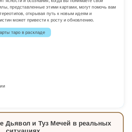
т ясности и осознания, когда вы понимаете свои
илы, представленные этими картами, могут помочь вам
тереотипов, открывая путь к новым идеям и
истин может привести к росту и обновлению.
арты таро в раскладе
нии
е Дьявол и Туз Мечей в реальных
ситуациях