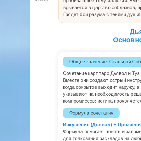
пробивающее тьму иллюзий. Вмест
врывается в царство соблазнов, п
Грядет бой разума с тенями души!
Дья
Основно
Общее значение: Стальной Соб
Сочетание карт таро Дьявол и Туз
Вместе они создают острый инстр
когда сокрытое выходит наружу, 
указывают на необходимость реши
компромиссов; истина проявляетс
Формула сочетания
Искушение (Дьявол) + Прозрени
Формула помогает понять и запомн
для толкования раскладов на люб