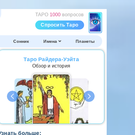
ТАРО
1000
вопросов
Спросить Таро
Сонник
Имена
Планеты
Таро Райдера-Уэйта
Обзор и история
Узнать больше: