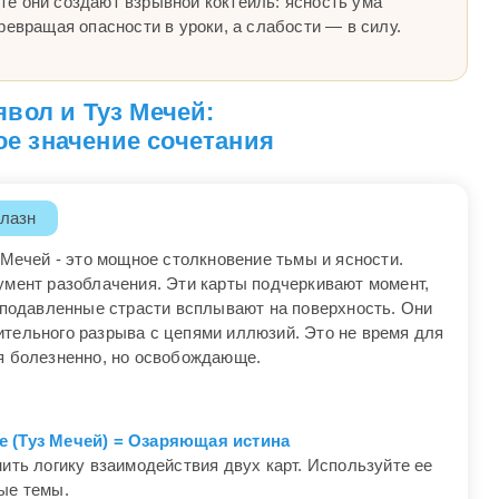
е они создают взрывной коктейль: ясность ума
ревращая опасности в уроки, а слабости — в силу.
вол и Туз Мечей:
е значение сочетания
лазн
 Мечей - это мощное столкновение тьмы и ясности.
умент разоблачения. Эти карты подчеркивают момент,
а подавленные страсти всплывают на поверхность. Они
тельного разрыва с цепями иллюзий. Это не время для
я болезненно, но освобождающе.
е (Туз Мечей) = Озаряющая истина
ить логику взаимодействия двух карт. Используйте ее
ые темы.