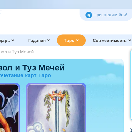
Присоединяйся!
дарь
Гадания
Таро
Совместимость
вол и Туз Мечей
Таро Тота
Обзор и история
вол и Туз Мечей
очетание карт Таро