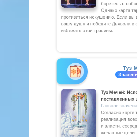
боретесь с собо
Однако карта та
противиться искушению. Если вы 
вашу душу и победите Дьявола в 
избежать этой трясины.
Туз 
Значени
Туз Мечей: Исп
поставленных 
Главное значен
Согласно карте 
реализация всех
и власти, сосре
желанные цели 