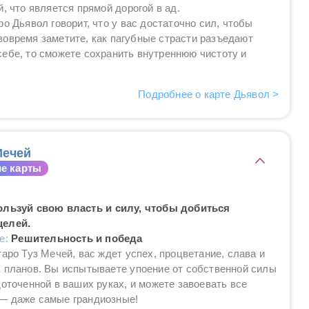
й, что является прямой дорогой в ад.
ро Дьявол говорит, что у вас достаточно сил, чтобы
вовремя заметите, как пагубные страсти разъедают
себе, то сможете сохранить внутреннюю чистоту и
Подробнее о карте Дьявол >
Мечей
е карты
ользуй свою власть и силу, чтобы добиться
целей.
ие:
Решительность и победа
таро Туз Мечей, вас ждет успех, процветание, слава и
 планов. Вы испытываете упоение от собственной силы
доточенной в ваших руках, и можете завоевать все
— даже самые грандиозные!