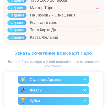
Гадание
Таро 1000 Вопросов
→
Гадание
Мастер Таро
→
Гадание
На Любовь и Отношения
→
Гадание
Кельтский крест
→
Гадание
Таро Карта Дня
→
Гадание
Карта Желаний
→
Узнать сочетание всех карт Таро
Выбери 2 карты таро и узнай подробно, что означает их
сочетание
Старшие Арканы
Жезлы
Кубки