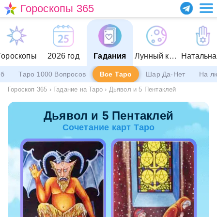
Гороскопы 365
Гороскопы
2026 год
Гадания
Лунный календарь
еб
Таро 1000 Вопросов
Все Таро
Шар Да-Нет
На л
Гороскоп 365
›
Гадание на Таро
›
Дьявол и 5 Пентаклей
Дьявол и 5 Пентаклей
Сочетание карт Таро