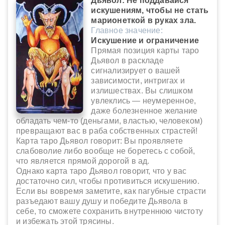
Дьявол: Не поддавайся
искушениям, чтобы не стать
марионеткой в руках зла.
Главное значение:
Искушение и ограничение
Прямая позиция карты таро
Дьявол в раскладе
сигнализирует о вашей
зависимости, интригах и
излишествах. Вы слишком
увлеклись — неумеренное,
даже болезненное желание
обладать чем-то (деньгами, властью, человеком)
превращают вас в раба собственных страстей!
Карта таро Дьявол говорит: Вы проявляете
слабоволие либо вообще не боретесь с собой,
что является прямой дорогой в ад.
Однако карта таро Дьявол говорит, что у вас
достаточно сил, чтобы противиться искушению.
Если вы вовремя заметите, как пагубные страсти
разъедают вашу душу и победите Дьявола в
себе, то сможете сохранить внутреннюю чистоту
и избежать этой трясины.