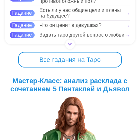
противоположный пол?
чтобы не застрять в круге страданий.
Есть ли у нас общие цели и планы
Гадание
→
на будущее?
24 Нравится
Гадание
Что он ценит в девушках?
→
Гадание
Задать таро другой вопрос о любви
→
Все гадания на Таро
Мастер-Класс: анализ расклада с
сочетанием 5 Пентаклей и Дьявол